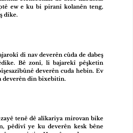
tê ew e ku bi piranî kolanên teng, 
ş dike.
dike. Bê zonî, li bajarekî pêşketin 
 pîşesazîbûnê deverên cuda hebin. Ev 
 deverên din bixebitin.
n, pêdivî ye ku deverên kesk bêne 