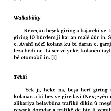
Walkability
	Rêveçûn beşek girîng a bajarekî ye. Li bajarek îdeal, pir firotgeh an cîhên 
girîng 10 hûrdem ji kar an malê dûr in. 
e. Avahî nêzî kolana ku bi daran e; garaj
leza hêdî ne. Li ser vê yekê, kolanên tay
bê otomobîl in. [1]
Têkilî
	Yek ji, heke na, beşa herî girîng a plansaziya bajarî girêdan e. Tora 
kolanan a bi hev ve girêdayî (Nexşeyên 
alîkariya belavbûna trafîkê dikin û meşê 
rewşek domdar a trafîkê de bin û veguh