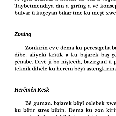
Taybetmendiya din a girîng a vê konsep
bulvar û kuçeyan bikar tîne ku meşê xwe
Zoning
	Zonkirin ev e dema ku perestgeha bajarokî di nav deverên cûda de dabeş 
dibe, aliyekî krîtîk a ku bajarek baş çê
çênabe. Divê ji bo niştecîh, bazirganî û
teknîk dihêle ku herêm bêyî astengkirina
Herêmên Kesk
	Bê guman, bajarek bêyî celebek xwezayê tenê dê alîkariya mirovan bike 
ku bêtir stres bibin. Dema ku zon kiri