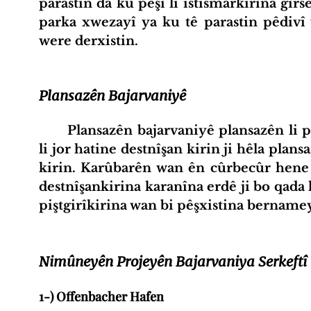
parastin da ku pêşî li îstismarkirina girs
parka xwezayî ya ku tê parastin pêdivî 
were derxistin.
Plansazên Bajarvaniyê
	Plansazên bajarvaniyê plansazên li pişt bajarên me ne. Hemî mijarên ku 
li jor hatine destnîşan kirin ji hêla plans
kirin. Karûbarên wan ên cûrbecûr hene 
destnîşankirina karanîna erdê ji bo qada 
piştgirîkirina wan bi pêşxistina bernamey
Podcast
Çûna nava
Projects
Îns
Nimûneyên Projeyên Bajarvaniya Serkeftî
1-) Offenbacher Hafen