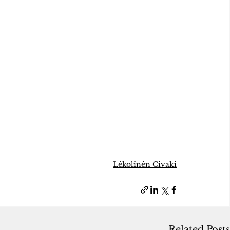
Lêkolînên Civakî
Related Posts