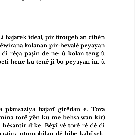
Sêwirana kolanan pir-hevalê peyayan 
 di rêça paşîn de ne; û kolan teng û 
betî hene ku tenê ji bo peyayan in, û 
mîna torê yên ku me behsa wan kir) 
hêsantir dike. Bêyî vê torê rê dê di 
astina otomobîlan dê bibe kabûsek. 