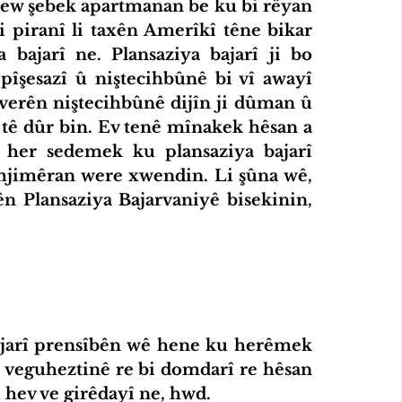
ew şebek apartmanan be ku bi rêyan 
 piranî li taxên Amerîkî têne bikar 
bajarî ne. Plansaziya bajarî ji bo 
pîşesazî û niştecihbûnê bi vî awayî 
verên niştecihbûnê dijîn ji dûman û 
î tê dûr bin. Ev tenê mînakek hêsan a 
 her sedemek ku plansaziya bajarî 
emjimêran were xwendin. Li şûna wê, 
ên Plansaziya Bajarvaniyê bisekinin, 
i veguheztinê re bi domdarî re hêsan 
 hev ve girêdayî ne, hwd.