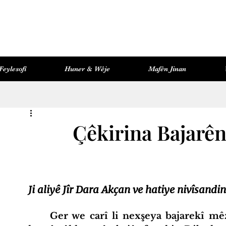
Feylesofî
Huner & Wêje
Mafên Jinan
Pirtûkxaneya Kozmopolît
Mafên Jinan
Çêkirina Bajarên
Ji aliyê Jîr Dara Akçan ve hatiye nivîsandin
Ger we carî li nexşeya bajarekî mêz