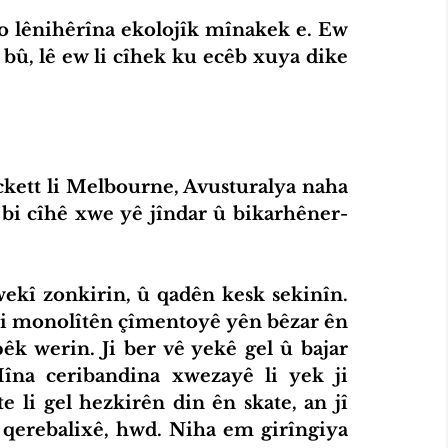
 bû, lê ew li cîhek ku ecêb xuya dike 
bi cîhê xwe yê jîndar û bikarhêner-
ji monolîtên çîmentoyê yên bêzar ên 
pêk werin. Ji ber vê yekê gel û bajar 
Mîna ceribandina xwezayê li yek ji 
 li gel hezkirên din ên skate, an jî 
qerebalixê, hwd. Niha em girîngiya 