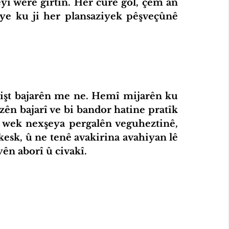
eyî were girtin. Her cûre gol, çem an 
ye ku ji her plansaziyek pêşveçûnê 
azên bajarî ve bi bandor hatine pratîk 
wek nexşeya pergalên veguheztinê, 
kesk, û ne tenê avakirina avahiyan lê 
ên aborî û civakî.
iyatîfa Hub
Standardên Weşanê
Tevlî bibin