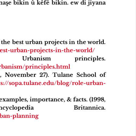
aşe bikin û kêfê bikin. ew di jiyana 
 the best urban projects in the world. 
est-urban-projects-in-the-world/
New Urbanism. (n.d.). Urbanism principles. 
banism/principles.html
, November 27). Tulane School of 
s://sopa.tulane.edu/blog/role-urban-
examples, importance, & facts. (1998, 
July 20). Encyclopedia Britannica. 
rban-planning