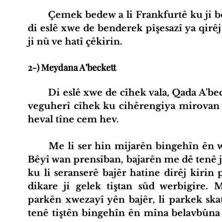
	Çemek bedew a li Frankfurtê ku ji bo lênihêrîna ekolojîk mînakek e. Ew 
di eslê xwe de benderek pîşesazî ya qirêj
ji nû ve hatî çêkirin.
2-) Meydana A’beckett
	Di eslê xwe de cîhek vala, Qada A'beckett li Melbourne, Avusturalya naha 
veguherî cîhek ku cihêrengiya mirovan 
heval tîne cem hev.
	Me li ser hin mijarên bingehîn ên wekî zonkirin, û qadên kesk sekinîn. 
Bêyî wan prensîban, bajarên me dê tenê 
ku li seranserê bajêr hatine dirêj kirin 
dikare ji gelek tiştan sûd werbigire. 
parkên xwezayî yên bajêr, li parkek skate
tenê tiştên bingehîn ên mîna belavbûna 