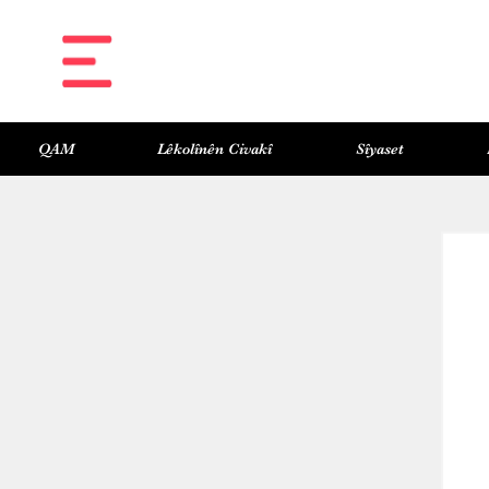
QAM
Lêkolînên Civakî
Sîyaset