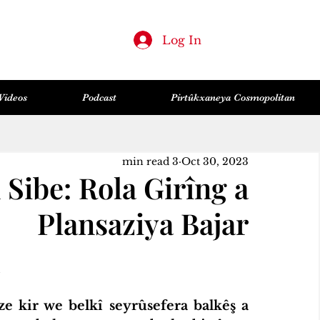
Log In
Videos
Podcast
Pirtûkxaneya Cosmopolitan
Huner & Wêje
Feylesofî
Sîyaset
Lêkolînên Civakî
Zanist & Teknolocî
Hemû Post
3 min read
Oct 30, 2023
 Sibe: Rola Girîng a
Plansaziya Bajar
e kir we belkî seyrûsefera balkêş a 