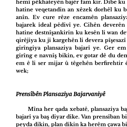
hemî pêkhateyên bajêr fam kir. Dibe ku 
hatine veqetandin an xêzek dorhêl ku bi
anîn. Ev cure rêze encamên plansaziya 
bajarek îdeal pêdivî ye. Cihên deverên 
hatine destnîşankirin ku kesên li wan de
qirêjiya ku ji kargehên li devera pîşesaz
girîngiya plansaziya bajarî ye. Ger em
girîng e navnîş bikin, ev gotar dê du d
em ê li ser mijar û têgehên berfirehtir 
wek;
Prensîbên Plansaziya Bajarvaniyê
	Mîna her qada xebatê, plansaziya bajarî prensîbên wê hene ku herêmek 
bajarî ya baş diyar dike. Van prensîban b
peyda dikin, plan dikin ka herêm çawa bi