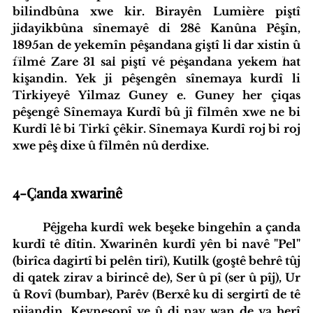
bilindbûna xwe kir. Birayên Lumière piştî 
jidayikbûna sînemayê di 28ê Kanûna Pêşîn, 
1895an de yekemîn pêşandana giştî li dar xistin û 
iyatîfa Hub
Standardên Weşanê
Tevlî bibin
fîlmê Zare 31 sal piştî vê pêşandana yekem hat 
kişandin. Yek ji pêşengên sînemaya kurdî li 
Tirkiyeyê Yilmaz Guney e. Guney her çiqas 
pêşengê Sînemaya Kurdî bû jî fîlmên xwe ne bi 
Kurdî lê bi Tirkî çêkir. Sînemaya Kurdî roj bi roj 
xwe pêş dixe û fîlmên nû derdixe.
4-Çanda xwarinê
Pêjgeha kurdî wek beşeke bingehîn a çanda 
kurdî tê dîtin. Xwarinên kurdî yên bi navê "Pel" 
(birîca dagirtî bi pelên tirî), Kutilk (goştê behrê tûj 
di qatek zirav a birincê de), Ser û pî (ser û pîj), Ur 
û Rovî (bumbar), Parêv (Berxê ku di sergirtî de tê 
pijandin. Kevneşopî ye û di nav wan de ya herî 