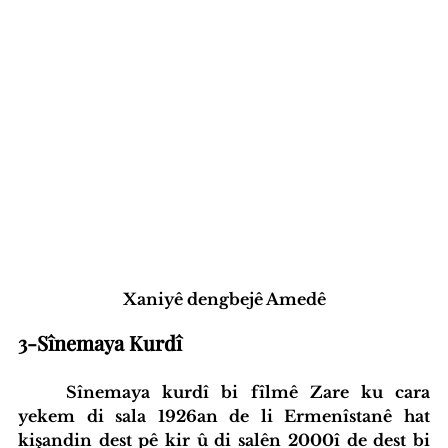
Xaniyê dengbejê Amedê
3-Sînemaya Kurdî
Sînemaya kurdî bi fîlmê Zare ku cara 
yekem di sala 1926an de li Ermenîstanê hat 
kişandin dest pê kir û di salên 2000î de dest bi 