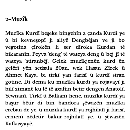
2-Muzîk
Muzîka Kurdî beşeke bingehîn a çanda Kurdî ye 
û bi kevneşopî ji aliyê Dengbêjan ve ji bo 
vegotina çîrokên li ser dîroka Kurdan tê 
bikaranîn. Peyva 'deng' tê wateya deng û 'bej' jî tê 
wateya 'stiranbêj'. Gelek muzîkjenên kurd ên 
gelêrî yên sedsala 20an, wek Hasan Zîrek û 
Ahmet Kaya, bi tirkî yan farisî û kurdî stran 
gotine. Di dema ku muzîka kurdî ya rojavayî ji 
bilî zimanê ku lê tê axaftin bêtir dengên Anatolî, 
Yewnanî, Tirkî û Balkanî hene, muzîka kurdî ya 
başûr bêtir di bin bandora şêwazên muzîka 
ereban de ye, û muzîka kurdî ya rojhilatî ji farisî, 
ermenî zêdetir bakur-rojhilatî ye. û şêwazên 
Kafkasyayê.