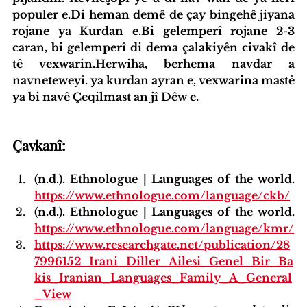
populer e.Di heman demê de çay bingehê jiyana 
rojane ya Kurdan e.Bi gelemperî rojane 2-3 
caran, bi gelemperî di dema çalakiyên civakî de 
tê vexwarin.Herwiha, berhema navdar a 
navneteweyî. ya kurdan ayran e, vexwarina mastê 
ya bi navê Çeqilmast an jî Dêw e.
Çavkanî:
(n.d.). Ethnologue | Languages of the world. 
https://www.ethnologue.com/language/ckb/
(n.d.). Ethnologue | Languages of the world. 
https://www.ethnologue.com/language/kmr/
https://www.researchgate.net/publication/28
7996152_Irani_Diller_Ailesi_Genel_Bir_Ba
kis_Iranian_Languages_Family_A_General
_View