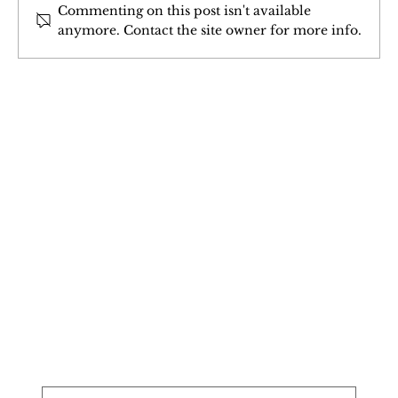
Commenting on this post isn't available
anymore. Contact the site owner for more info.
Bandora Pêjgeha Kurdî li ser
Kevneşopiyên Xwarinên Mezopotamyayê
Join Our 
Newsletter
Stay updated with our latest content. 
Subscribe now to never miss articles, 
podcasts, and videos.
*
E-name