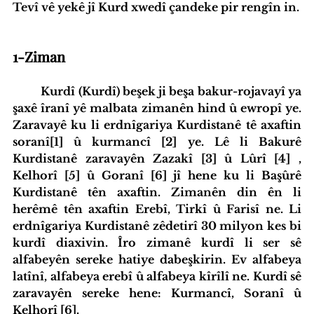
Tevî vê yekê jî Kurd xwedî çandeke pir rengîn in.
1-Ziman
Kurdî (Kurdî) beşek ji beşa bakur-rojavayî ya 
şaxê îranî yê malbata zimanên hind û ewropî ye. 
Zaravayê ku li erdnîgariya Kurdistanê tê axaftin 
soranî[1] û kurmancî [2] ye. Lê li Bakurê 
Kurdistanê zaravayên Zazakî [3] û Lûrî [4] , 
Kelhorî [5] û Goranî [6] jî hene ku li Başûrê 
Kurdistanê tên axaftin. Zimanên din ên li 
herêmê tên axaftin Erebî, Tirkî û Farisî ne. Li 
erdnîgariya Kurdistanê zêdetirî 30 milyon kes bi 
kurdî diaxivin. Îro zimanê kurdî li ser sê 
alfabeyên sereke hatiye dabeşkirin. Ev alfabeya 
latînî, alfabeya erebî û alfabeya kîrîlî ne. Kurdî sê 
zaravayên sereke hene: Kurmancî, Soranî û 
Kelhorî [6].