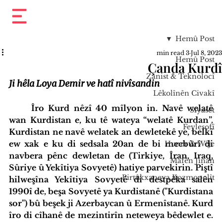
Hemû Post
3 min read
Jul 8, 2023
Hemû Post
Çanda Kurdî
Zanist & Teknolocî
Ji hêla Loya Demir ve hatî nivîsandin
Lêkolînên Civakî
Îro Kurd nêzî 40 mîlyon in. Navê welatê 
Sîyaset
wan Kurdistan e, ku tê wateya “welatê Kurdan”. 
Feylesofî
Kurdistan ne navê welatek an dewletekê ye, belkî 
ew xak e ku di sedsala 20an de bi mecbûrî di 
Huner & Wêje
navbera pênc dewletan de (Tirkiye, Îran, Iraq, 
Mafên Jinan
Sûriye û Yekîtiya Sovyetê) hatiye parvekirin. Piştî 
Pirtûkxaneya Kozmopolît
hilweşîna Yekîtiya Sovyetê di destpêka salên 
1990î de, beşa Sovyetê ya Kurdistanê ("Kurdistana 
sor") bû beşek ji Azerbaycan û Ermenîstanê. Kurd 
îro di cîhanê de mezintirîn neteweya bêdewlet e. 