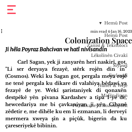
Hemû Post
4 min read
Jan 16, 2023
Hemû Post
Colonization Space
Zanist & Teknolocî
Ji hêla Poyraz Bahcivan ve hatî nivîsandin
Lêkolînên Civakî
	Carl Sagan, yek ji zanyarên herî naskirî, got, 
Sîyaset
"Li ser deryaya fezayê, stêrk rojên din in" 
Feylesofî
(Cosmos). Wekî ku Sagan got, pergala meya rojê 
ne tenê pergala ku dikare di valahiya bêdawî ya 
Huner & Wêje
fezayê de ye. Wekî şaristaniyek di qonaxên 
Mafên Jinan
destpêkê yên pîvana Kardashev a tîpa I-yê de, 
hewcedariya me bi çavkaniyan ji yên Cîhanê 
Pirtûkxaneya Kozmopolît
zêdetir e, me dihêle ku em li ezmanan, li derveyî 
mermera xweya şîn a piçûk, bigerin da ku 
çareseriyekê bibînin.