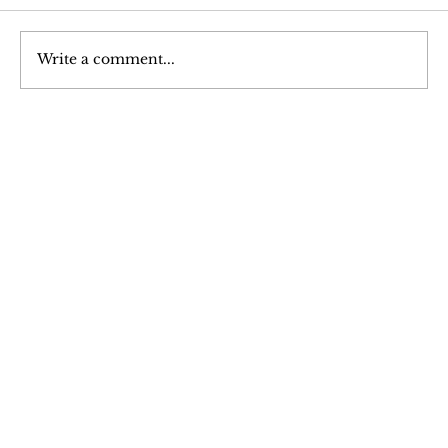
Write a comment...
Dahênana ku Cîhan Guherand: LED Blue
Join Our 
Newsletter
Stay updated with our latest content. 
Subscribe now to never miss articles, 
podcasts, and videos.
*
E-name