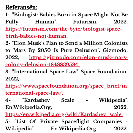
Referansên:
1-  "Biologist: Babies Born in Space Might Not Be 
Fully Human". Futurism, 2022, 
https://futurism.com/the-byte/biologist-space-
birth-babies-not-human
.
2- "Elon Musk’s Plan to Send a Million Colonists 
to Mars By 2050 Is Pure Delusion". Gizmodo, 
2022, 
https://gizmodo.com/elon-musk-mars-
colony-delusion-1848839584
.
3- "International Space Law". Space Foundation, 
2022, 
https://www.spacefoundation.org/space_brief/in
ternational-space-law/
.
4- "Kardashev Scale - Wikipedia". 
En.Wikipedia.Org, 2022, 
https://en.wikipedia.org/wiki/Kardashev_scale
.
5- "List Of Private Spaceflight Companies - 
Wikipedia". En.Wikipedia.Org, 2022, 