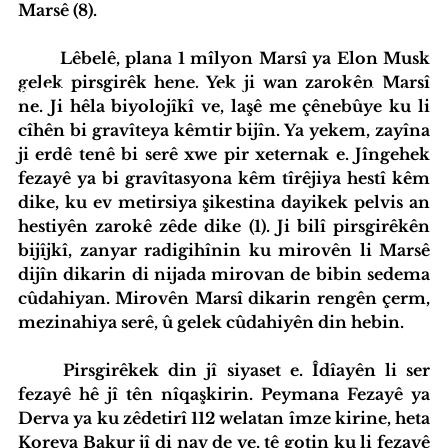
Marsê (8).
	Lêbelê, plana 1 mîlyon Marsî ya Elon Musk 
gelek pirsgirêk hene. Yek ji wan zarokên Marsî 
iyatîfa Hub
Standardên Weşanê
Tevlî bibin
ne. Ji hêla biyolojîkî ve, laşê me çênebûye ku li 
cîhên bi gravîteya kêmtir bijîn. Ya yekem, zayîna 
ji erdê tenê bi serê xwe pir xeternak e. Jîngehek 
fezayê ya bi gravîtasyona kêm tîrêjiya hestî kêm 
dike, ku ev metirsiya şikestina dayikek pelvis an 
hestiyên zarokê zêde dike (1). Ji bilî pirsgirêkên 
bijîjkî, zanyar radigihînin ku mirovên li Marsê 
dijîn dikarin di nijada mirovan de bibin sedema 
cûdahiyan. Mirovên Marsî dikarin rengên çerm, 
mezinahiya serê, û gelek cûdahiyên din hebin.
	Pirsgirêkek din jî siyaset e. Îdîayên li ser 
fezayê hê jî tên nîqaşkirin. Peymana Fezayê ya 
Derva ya ku zêdetirî 112 welatan îmze kirine, heta 
Koreya Bakur jî di nav de ye, tê gotin ku li fezayê 