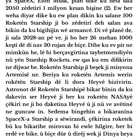
ya SpaceX, Elon Musk, plan dike ku heta sala 
2050 zêdetirî 1 mîlyon kesan bişîne (2). Ew her 
weha diyar dike ku ew plan dikin ku salane 100 
Roketên Starship ji bo zêdetirî deh salan ava 
bikin da ku bigihîjin wê armancê. Di vê planê de, 
ji sala 2028-an pê ve, ji bo her 26 mehan 1000 
keştî dê di nav 30 rojan de biçe. Dibe ku ev pir ne 
mimkûn be, lê bi berçavgirtina taybetmendiyên 
nû yên Starship Rockets, ew qas ku em difikirin 
ne dijwar be. Roketên Starship jî beşek ji mîsyona 
Artemîsê ne. Beriya ku roketên Artemîs werin 
rokêtên Starship dê li dora Heyvê bizivirin. 
Astronot dê Roketên Starshipê bikar bînin da ku 
dakevin ser Heyvê ji ber ku roketên NASAyê 
çêkirî ne ji bo daketina Heyvê û ji nû ve avêtinê 
ne guncaw in. Sedema bingehîn a bikaranîna 
SpaceX-a Starship a sêwirandî, çêkirina roketek 
bû ku bikaribe mirovan bi ewle hilgire, ber bi 
erdê ve bike, û biçe dûr û dirêj wek ji Dinya heya 