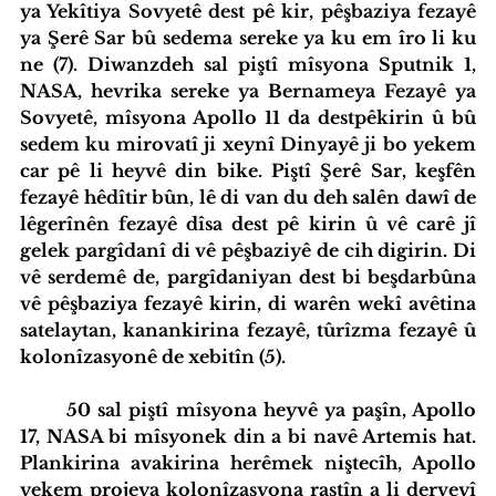
ya Yekîtiya Sovyetê dest pê kir, pêşbaziya fezayê 
ya Şerê Sar bû sedema sereke ya ku em îro li ku 
ne (7). Diwanzdeh sal piştî mîsyona Sputnik 1, 
NASA, hevrika sereke ya Bernameya Fezayê ya 
Sovyetê, mîsyona Apollo 11 da destpêkirin û bû 
sedem ku mirovatî ji xeynî Dinyayê ji bo yekem 
car pê li heyvê din bike. Piştî Şerê Sar, keşfên 
fezayê hêdîtir bûn, lê di van du deh salên dawî de 
lêgerînên fezayê dîsa dest pê kirin û vê carê jî 
gelek pargîdanî di vê pêşbaziyê de cih digirin. Di 
vê serdemê de, pargîdaniyan dest bi beşdarbûna 
vê pêşbaziya fezayê kirin, di warên wekî avêtina 
satelaytan, kanankirina fezayê, tûrîzma fezayê û 
kolonîzasyonê de xebitîn (5).
	50 sal piştî mîsyona heyvê ya paşîn, Apollo 
17, NASA bi mîsyonek din a bi navê Artemis hat. 
Plankirina avakirina herêmek niştecîh, Apollo 
yekem projeya kolonîzasyona rastîn a li derveyî 