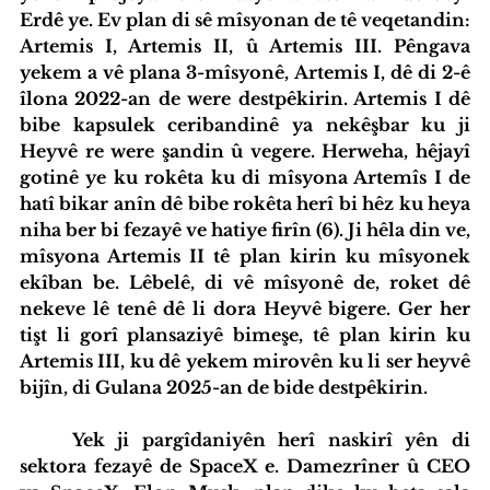
Erdê ye. Ev plan di sê mîsyonan de tê veqetandin: 
Artemis I, Artemis II, û Artemis III. Pêngava 
yekem a vê plana 3-mîsyonê, Artemis I, dê di 2-ê 
îlona 2022-an de were destpêkirin. Artemis I dê 
bibe kapsulek ceribandinê ya nekêşbar ku ji 
Heyvê re were şandin û vegere. Herweha, hêjayî 
gotinê ye ku rokêta ku di mîsyona Artemîs I de 
hatî bikar anîn dê bibe rokêta herî bi hêz ku heya 
niha ber bi fezayê ve hatiye firîn (6). Ji hêla din ve, 
mîsyona Artemis II tê plan kirin ku mîsyonek 
ekîban be. Lêbelê, di vê mîsyonê de, roket dê 
nekeve lê tenê dê li dora Heyvê bigere. Ger her 
tişt li gorî plansaziyê bimeşe, tê plan kirin ku 
Artemis III, ku dê yekem mirovên ku li ser heyvê 
bijîn, di Gulana 2025-an de bide destpêkirin.
	Yek ji pargîdaniyên herî naskirî yên di 
sektora fezayê de SpaceX e. Damezrîner û CEO 