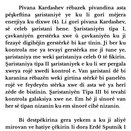
	Pîvana Kardashev rêbazek pîvandina asta 
pêşkeftina şaristaniyê ye ku li gorî mêjera 
enerjiya ku dixwe (4). Li gorî pîvana Kardashev, 
sê celeb şaristanî hene. Şaristaniyên tîpa I, 
çavkaniyên gerstêrka xwe û çavkaniyên ku ji 
fezayê digihêjin gerstêrkê bi kar tînin. Ji ber ku 
kontrola me ya tevayî gerstêrka me jî tune ye, 
şaristaniya me wekî şaristaniya celeb 0 tê fikirîn. 
Şaristaniya tîpa II şaristaniyek e ku li ser pergala 
xweya rojê xwedî kontrol e. Van şaristanî dê bi 
karanîna rêbazên wekî girtina stêrkê bi panelên 
rojê ve feydeyên stêrka xwe di asta wê ya herî 
zêde de bistînin. Şaristaniyên Tîpa III bi tevahî 
kontrola galaksiya xwe ne. Em hê jî sînorê van 
her sê tîpan nizanin ku em sînorê cîhê nizanin.
	Bi destpêkirina gera yekem a ku ji aliyê 
mirovan ve hatiye çêkirin li dora Erdê Sputnik 1 