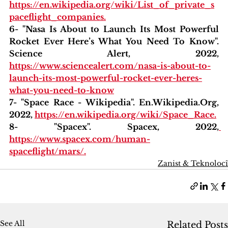
https://en.wikipedia.org/wiki/List_of_private_s
paceflight_companies
.
6- "Nasa Is About to Launch Its Most Powerful 
Rocket Ever Here’s What You Need To Know". 
Science Alert, 2022, 
https://www.sciencealert.com/nasa-is-about-to-
launch-its-most-powerful-rocket-ever-heres-
what-you-need-to-know
7- "Space Race - Wikipedia". En.Wikipedia.Org, 
2022, 
https://en.wikipedia.org/wiki/Space_Race
.
8- "Spacex". Spacex, 2022,
https://www.spacex.com/human-
spaceflight/mars/
.
Zanist & Teknolocî
See All
Related Posts