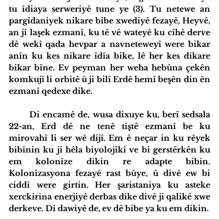
tu îdiaya serweriyê tune ye (3). Tu netewe an 
pargîdaniyek nikare bibe xwediyê fezayê, Heyvê, 
an jî laşek ezmanî, ku tê vê wateyê ku cîhê derve 
dê wekî qada hevpar a navneteweyî were bikar 
anîn ku kes nikare îdîa bike, lê her kes dikare 
bikar bîne. Ev peyman her weha hebûna çekên 
komkujî li orbitê û ji bilî Erdê hemî beşên din ên 
ezmanî qedexe dike.
	Di encamê de, wusa dixuye ku, berî sedsala 
22-an, Erd dê ne tenê tiştê ezmanî be ku 
mirovahî li ser wê dijî. Em ê neçar in ku rêyek 
bibînin ku ji hêla biyolojîkî ve bi gerstêrkên ku 
em kolonîze dikin re adapte bibin. 
Kolonîzasyona fezayê rast bûye, û divê ew bi 
ciddî were girtin. Her şaristaniya ku asteke 
xerckirina enerjiyê derbas dike divê ji qalikê xwe 
derkeve. Di dawiyê de, ev dê bibe ya ku em dikin.