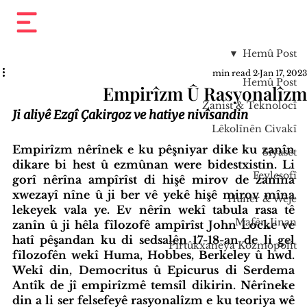
Hemû Post
2 min read
Jan 17, 2023
Hemû Post
Empirîzm Û Rasyonalîzm
Zanist & Teknolocî
Ji aliyê Ezgî Çakirgoz ve hatiye nivîsandin
Lêkolînên Civakî
Empirîzm nêrînek e ku pêşniyar dike ku zanîn 
Sîyaset
dikare bi hest û ezmûnan were bidestxistin. Li 
Feylesofî
gorî nêrîna ampîrîst di hişê mirov de zanîna 
xwezayî nîne û ji ber vê yekê hişê mirov mîna 
Huner & Wêje
lekeyek vala ye. Ev nêrîn wekî tabula rasa tê 
Mafên Jinan
zanîn û ji hêla fîlozofê ampîrîst John Locke ve 
hatî pêşandan ku di sedsalên 17-18-an de li gel 
Pirtûkxaneya Kozmopolît
fîlozofên wekî Huma, Hobbes, Berkeley û hwd. 
Wekî din, Democritus û Epicurus di Serdema 
Antîk de jî empirîzmê temsîl dikirin. Nêrîneke 
din a li ser felsefeyê rasyonalîzm e ku teoriya wê 