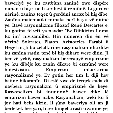
baweriyê ye ku rastbûna zanînê xwe dispêre 
raman û hişê, ne li ser hest û ezmûnê. Li gorî vê 
nêrînê, zanîna teqez û gerdûnî ancax bi hiş dibe. 
Zanîna matematîkî mînaka herî baş a vê dîtinê 
ye. Bavê rasyonalîzmê fîlozof René Descartes e, 
ku gotina felsefî ya navdar "Ez Difikirim Loma 
Ez im" nivîsandibû. Hin nûnerên din ên vê 
nêrînê Sokrates, Platon, Arîstoteles, Farabî û 
Hegel in. Ji bo zelalkirinê, rasyonalîzm îdia dike 
ku zanîna rastîn tenê bi hiş dikare were dîtin. Ji 
ber vê yekê, rasyonalîzm berevajiyê empirîzmê 
ye, ku dibêje ku zanîn dikare bi ezmûnê were 
bidestxistin. Empirîzm înkarkirina 
rasyonalîzmê ye. Ev gotin her tim li dijî hev 
hatine bikaranîn. Di eslê xwe de ferqek cuda di 
navbera rasyonalîzm û empirîzmê de heye. 
Rasyonelîzm bi intuitionê bawer dike lê 
empirîzm bawer nake. Rasyonalîzm, wekî ku li 
jor hatî behs kirin, li şûna baweriya olî an jî 
bertekek hestyarî, li ser bingeha rastî û zanînê ye, 