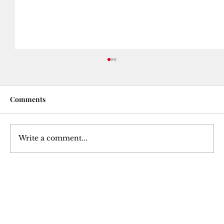
Comments
Write a comment...
Azadî û Berpirsiyarî: Vekirina Rêgezên
Bingehîn ên Egzistensyalîzmê
Join Our 