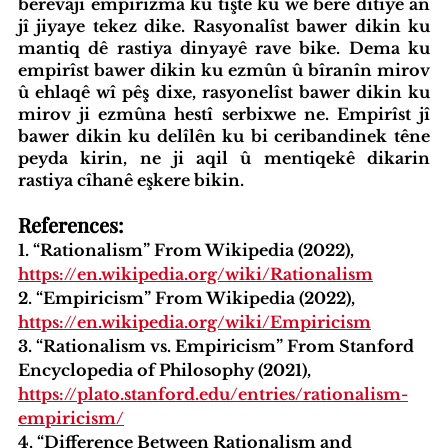
berevajî empirîzma ku tiştê ku we berê dîtiye an 
jî jiyaye tekez dike. Rasyonalîst bawer dikin ku 
mantiq dê rastiya dinyayê rave bike. Dema ku 
empirîst bawer dikin ku ezmûn û bîranîn mirov 
û ehlaqê wî pêş dixe, rasyonelîst bawer dikin ku 
mirov ji ezmûna hestî serbixwe ne. Empirîst jî 
bawer dikin ku delîlên ku bi ceribandinek têne 
peyda kirin, ne ji aqil û mentiqekê dikarin 
rastiya cîhanê eşkere bikin.
iyatîfa Hub
Standardên Weşanê
Tevlî bibin
References:
1. “Rationalism” From Wikipedia (2022), 
https://en.wikipedia.org/wiki/Rationalism
2. “Empiricism” From Wikipedia (2022),
https://en.wikipedia.org/wiki/Empiricism
3. “Rationalism vs. Empiricism” From Stanford 
Encyclopedia of Philosophy (2021), 
https://plato.stanford.edu/entries/rationalism-
empiricism/
4. “Difference Between Rationalism and 