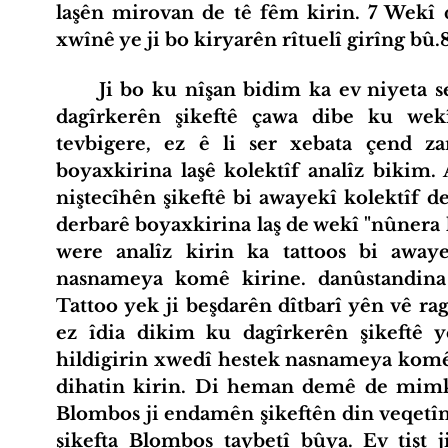
laşên mirovan de tê fêm kirin. 7 Wekî d
xwînê ye ji bo kiryarên rîtuelî girîng bû.
	Ji bo ku nîşan bidim ka ev niyeta sembolîk a serîlêdana oxira sor li ser 
dagîrkerên şikeftê çawa dibe ku we
tevbigere, ez ê li ser xebata çend za
boyaxkirina laşê kolektîf analîz bikim.
niştecîhên şikeftê bi awayekî kolektîf 
derbarê boyaxkirina laş de wekî "nûnera ko
were analîz kirin ka tattoos bi awayek
nasnameya komê kirine. danûstandina
Tattoo yek ji beşdarên dîtbarî yên vê rag
ez îdia dikim ku dagîrkerên şikeftê y
hildigirin xwedî hestek nasnameya komê 
dihatin kirin. Di heman demê de mimku
Blombos ji endamên şikeftên din veqetîn
şikefta Blombos taybetî bûya. Ev tişt j