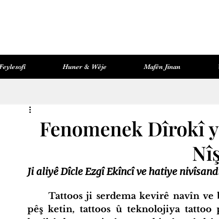
Feylesofî
Huner & Wêje
Mafên Jinan
Pirtûkxaneya Kozmopolît
Mafên Jinan
Fenomenek Dîrokî y
Nî
Ji aliyê Dîcle Ezgî Ekîncî ve hatiye nivîsand
	Tattoos ji serdema kevirê navîn ve beşek mirovahiyê ye. Her ku mirov 
pêş ketin, tattoos û teknolojiya tattoo