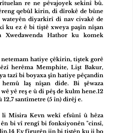
 rîtuelan re ne pêvajoyek sekinî bû. 
êreng qebûl kirin, di dîrokê de bûne 
 wateyên diyarkirî di nav civakê de 
 ku ez ê bi tiştê xweya paşîn nîşan 
îna Xwedawenda Hathor ku komek 
n netemam hatiye çêkirin, tiştek gorê 
nêzî herêma Memphite, Lişt Bakur, 
ya tazî bi boyaxa şîn hatiye pêçandin 
 hemû laş nîşan dide. Bi şêwaza 
ê yê reş e û di pêş de kulm hene.12 
 12,7 santîmetre (5 în) dirêj e.
 li Misira Kevn wekî efsûnî û hêza 
ên bi vî rengî bi fonksiyonên "cinsî, 
n.14 Ev fîgurên jin bi tiştên ku ji bo 