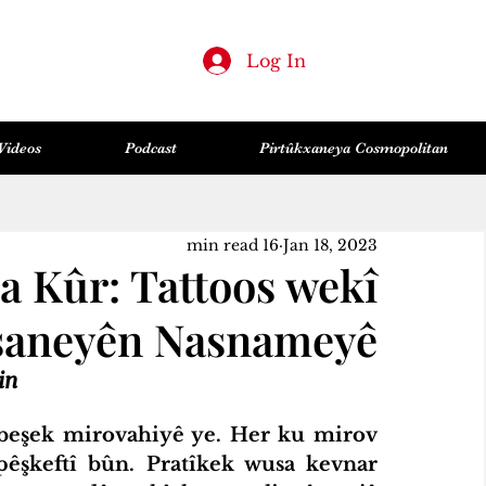
Log In
Videos
Podcast
Pirtûkxaneya Cosmopolitan
Huner & Wêje
Feylesofî
Sîyaset
Lêkolînên Civakî
Zanist & Teknolocî
Hemû Post
16 min read
Jan 18, 2023
a Kûr: Tattoos wekî
şaneyên Nasnameyê
in
 pêşkeftî bûn. Pratîkek wusa kevnar 