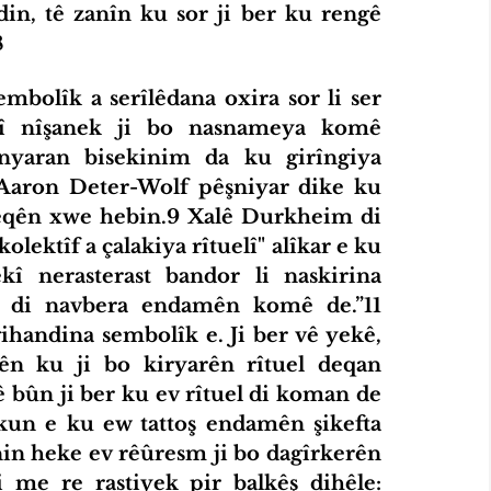
in, tê zanîn ku sor ji ber ku rengê 
8
kî nîşanek ji bo nasnameya komê 
nyaran bisekinim da ku girîngiya 
 Aaron Deter-Wolf pêşniyar dike ku 
deqên xwe hebin.9 Xalê Durkheim di 
lektîf a çalakiya rîtuelî" alîkar e ku 
î nerasterast bandor li naskirina 
 di navbera endamên komê de.”11 
ihandina sembolîk e. Ji ber vê yekê, 
ên ku ji bo kiryarên rîtuel deqan 
bûn ji ber ku ev rîtuel di koman de 
n e ku ew tattoş endamên şikefta 
in heke ev rêûresm ji bo dagîrkerên 
i me re rastiyek pir balkêş dihêle: 