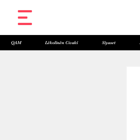
QAM
Lêkolînên Civakî
Sîyaset