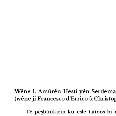
Wêne 1. Amûrên Hestî yên Serdema K
(wêne ji Francesco d'Errico û Christ
	Tê pêşbînîkirin ku eslê tattoos bi rîtuelan re têkildar be. Di demê de 