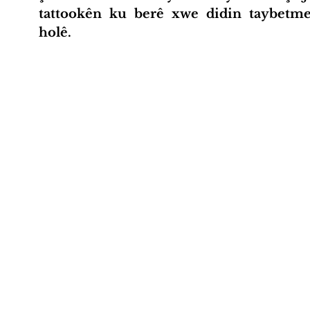
tattookên ku berê xwe didin taybetmen
holê.