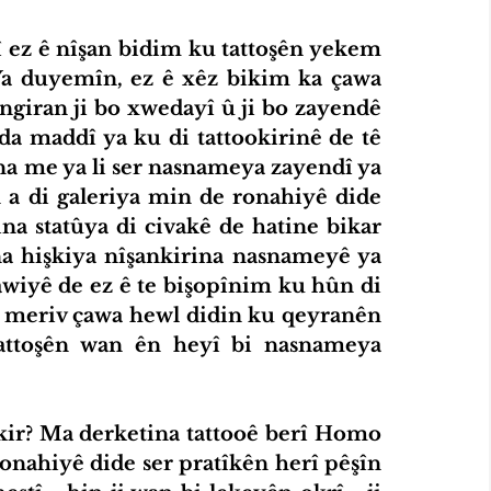
 ez ê nîşan bidim ku tattoşên yekem 
a duyemîn, ez ê xêz bikim ka çawa 
angiran ji bo xwedayî û ji bo zayendê 
da maddî ya ku di tattookirinê de tê 
na me ya li ser nasnameya zayendî ya 
a di galeriya min de ronahiyê dide 
na statûya di civakê de hatine bikar 
a hişkiya nîşankirina nasnameyê ya 
dawiyê de ez ê te bişopînim ku hûn di 
 û meriv çawa hewl didin ku qeyranên 
ttoşên wan ên heyî bi nasnameya 
onahiyê dide ser pratîkên herî pêşîn 