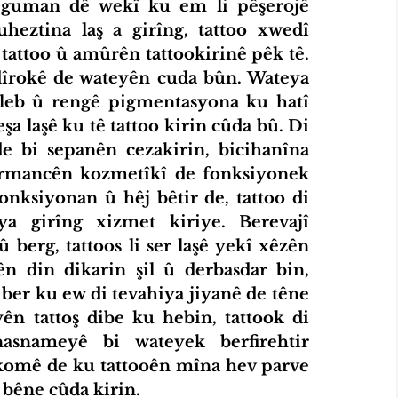
 guman dê wekî ku em li pêşerojê 
eztina laş a girîng, tattoo xwedî 
tattoo û amûrên tattookirinê pêk tê. 
dîrokê de wateyên cuda bûn. Wateya 
celeb û rengê pigmentasyona ku hatî 
şa laşê ku tê tattoo kirin cûda bû. Di 
de bi sepanên cezakirin, bicihanîna 
 armancên kozmetîkî de fonksiyonek 
nksiyonan û hêj bêtir de, tattoo di 
 girîng xizmet kiriye. Berevajî 
 berg, tattoos li ser laşê yekî xêzên 
 din dikarin şil û derbasdar bin, 
i ber ku ew di tevahiya jiyanê de têne 
ên tattoş dibe ku hebin, tattook di 
nameyê bi wateyek berfirehtir 
komê de ku tattooên mîna hev parve 
 bêne cûda kirin.