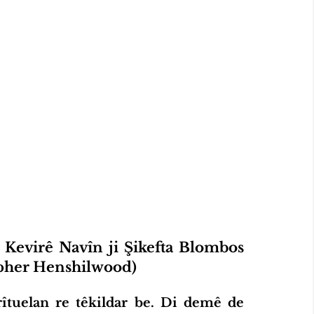
evirê Navîn ji Şikefta Blombos 
opher Henshilwood)