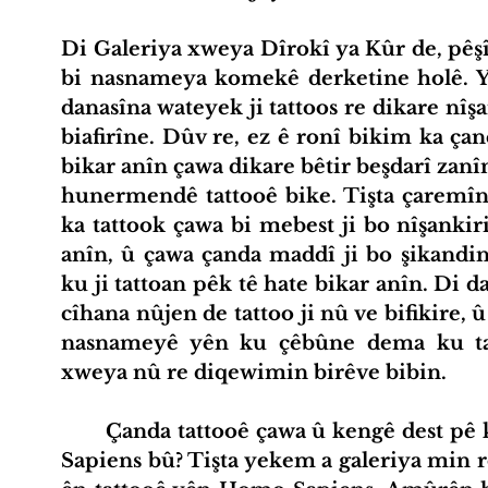
Di Galeriya xweya Dîrokî ya Kûr de, pêşî
bi nasnameya komekê derketine holê. Y
danasîna wateyek ji tattoos re dikare nîş
biafirîne. Dûv re, ez ê ronî bikim ka çan
bikar anîn çawa dikare bêtir beşdarî zanî
hunermendê tattooê bike. Tişta çaremîn 
ka tattook çawa bi mebest ji bo nîşankiri
anîn, û çawa çanda maddî ji bo şikandin
ku ji tattoan pêk tê hate bikar anîn. Di 
cîhana nûjen de tattoo ji nû ve bifikire,
nasnameyê yên ku çêbûne dema ku ta
xweya nû re diqewimin birêve bibin.
	Çanda tattooê çawa û kengê dest pê kir? Ma derketina tattooê berî Homo 
Sapiens bû? Tişta yekem a galeriya min r