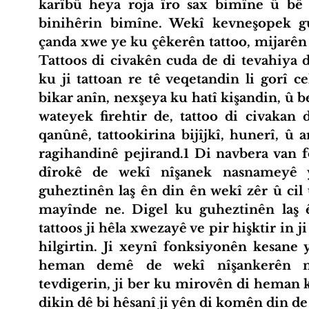
karîbû heya roja îro sax bimîne û bê
binihêrin bimîne. Wekî kevneşopek guh
çanda xwe ye ku çêkerên tattoo, mijarên 
Tattoos di civakên cuda de di tevahiya 
ku ji tattoan re tê veqetandin li gorî 
bikar anîn, nexşeya ku hatî kişandin, û be
wateyek firehtir de, tattoo di civakan 
qanûnê, tattookirina bijîjkî, hunerî, û
ragihandinê pejirand.1 Di navbera van fo
dîrokê de wekî nîşanek nasnameyê ya
guheztinên laş ên din ên wekî zêr û cil û
mayînde ne. Digel ku guheztinên laş ên
tattoos ji hêla xwezayê ve pir hişktir in j
hilgirtin. Ji xeynî fonksiyonên kesane y
heman demê de wekî nîşankerên nas
tevdigerin, ji ber ku mirovên di heman 
dikin dê bi hêsanî ji yên di komên din de