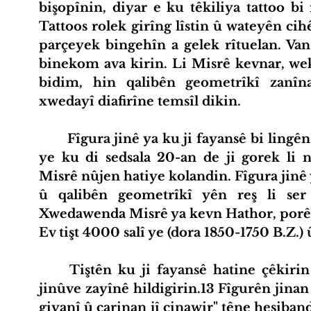
bişopînin, diyar e ku têkiliya tattoo bi
Tattoos rolek girîng lîstin û wateyên cih
parçeyek bingehîn a gelek rîtuelan. Van
binekom ava kirin. Li Misrê kevnar, wekî
bidim, hin qalibên geometrîkî zan
xwedayî diafirîne temsîl dikin.
Fîgura jinê ya ku ji fayansê bi lingê
ye ku di sedsala 20-an de ji gorek li 
Misrê nûjen hatiye kolandin. Fîgura jinê 
û qalibên geometrîkî yên reş li ser
Xwedawenda Misrê ya kevn Hathor, porê w
Ev tişt 4000 salî ye (dora 1850-1750 B.Z.) û
Tiştên ku ji fayansê hatine çêkirin
jinûve zayînê hildigirin.13 Fîgurên jinan 
giyanî û carinan jî cinawir" têne hesibandi