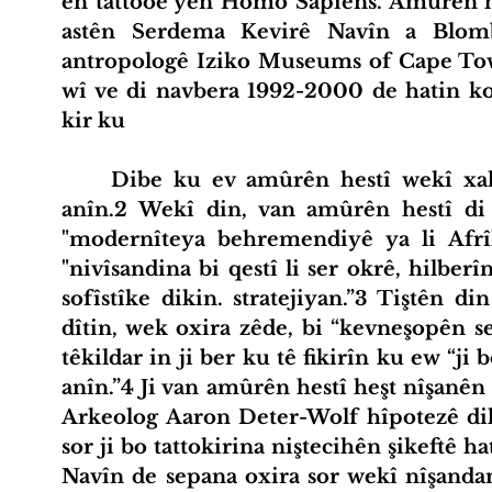
ên tattooê yên Homo Sapiens. Amûrên hest
astên Serdema Kevirê Navîn a Blombo
antropologê Iziko Museums of Cape Tow
wî ve di navbera 1992-2000 de hatin kol
kir ku
Dibe ku ev amûrên hestî wekî xal
anîn.2 Wekî din, van amûrên hestî di
"modernîteya behremendiyê ya li Afrî
"nivîsandina bi qestî li ser okrê, hilber
sofîstîke dikin. stratejiyan.”3 Tiştên d
dîtin, wek oxira zêde, bi “kevneşopên s
têkildar in ji ber ku tê fikirîn ku ew “ji
anîn.”4 Ji van amûrên hestî heşt nîşanên
Arkeolog Aaron Deter-Wolf hîpotezê dik
sor ji bo tattokirina niştecihên şikeftê 
Navîn de sepana oxira sor wekî nîşandan