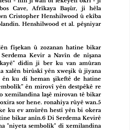
î - hin ji wan bi lekeyên okrî - ji 
s Cave, Afrîkaya Başûr, ji hêla 
n Cristopher Henshilwood û ekîba 
andin. Henshilwood et al. pêşniyar 
ên fîşekan û zozanan hatine bikar 
 Serdema Kevir a Navîn de nîşana 
kayê" didin ji ber ku van amûran 
îna xalên birûskî yên xweşik û jiyana 
in ên ku di heman şikeftê de hatine 
embolîk” ên mirovî yên destpêkê re 
 bo xemilandina laşê mirovan tê bikar 
 oxira sor hene. ronahiya rûyê wan.5 
e ku ev amûrên hestî yên bi okera 
hatine bikar anîn.6 Di Serdema Kevirê 
a "niyeta sembolîk" di xemilandina 