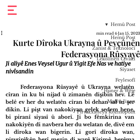
Hemû Post
4 min read
Jan 15, 2023
Hemû Post
Kurte Dîroka Ukrayna û Pevçûnên
Zanist & Teknolocî
Federasyona Rûsyayê
Lêkolînên Civakî
Ji aliyê Enes Veysel Ugur û Yigit Efe Nas ve hatiye 
Sîyaset
nivîsandin
Feylesofî
	Federasyona Rûsyayê û Ukrayna welatên 
Huner & Wêje
cîran in ku bi nijad û zimanên dişibin hev. Lê 
Mafên Jinan
belê ev her du welatên cîran bi dehan sal in şer 
dikin. Li pişt van nakokiyan gelek sedem hene, 
Pirtûkxaneya Kozmopolît
bi piranî siyasî û aborî. Ji bo fêmkirina van 
nakokiyên di navbera her du welatan de, divê em 
li dîroka wan bigerin. Li gorî dîroka wan, 
pirsgirêkên herî mezin di warê Kirimê, herêma 