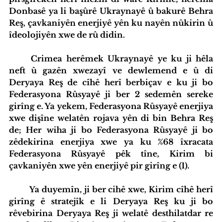
Donbasê ya li başûrê Ukraynayê û bakurê Behra 
Reş, çavkaniyên enerjiyê yên ku nayên nûkirin û 
îdeolojiyên xwe de rû didin.
	Crimea herêmek Ukraynayê ye ku ji hêla 
neft û gazên xwezayî ve dewlemend e û di 
Deryaya Reş de cîhê herî berbiçav e ku ji bo 
Federasyona Rûsyayê ji ber 2 sedemên sereke 
girîng e. Ya yekem, Federasyona Rûsyayê enerjiya 
xwe dişîne welatên rojava yên di bin Behra Reş 
de; Her wiha ji bo Federasyona Rûsyayê ji bo 
zêdekirina enerjiya xwe ya ku %68 îxracata 
Federasyona Rûsyayê pêk tîne, Kirim bi 
çavkaniyên xwe yên enerjiyê pir girîng e (1).
	Ya duyemîn, ji ber cihê xwe, Kirim cîhê herî 
girîng ê stratejîk e li Deryaya Reş ku ji bo 
rêvebirina Deryaya Reş ji welatê desthilatdar re 