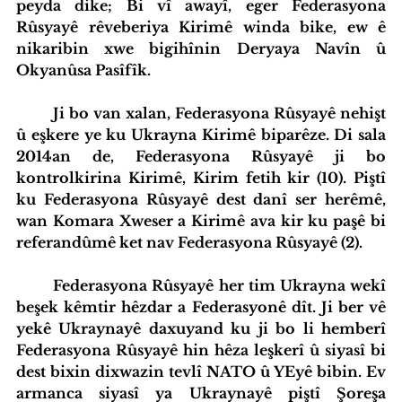
peyda dike; Bi vî awayî, eger Federasyona 
Rûsyayê rêveberiya Kirimê winda bike, ew ê 
nikaribin xwe bigihînin Deryaya Navîn û 
Okyanûsa Pasîfîk.
	Ji bo van xalan, Federasyona Rûsyayê nehişt 
û eşkere ye ku Ukrayna Kirimê biparêze. Di sala 
2014an de, Federasyona Rûsyayê ji bo 
kontrolkirina Kirimê, Kirim fetih kir (10). Piştî 
ku Federasyona Rûsyayê dest danî ser herêmê, 
wan Komara Xweser a Kirimê ava kir ku paşê bi 
referandûmê ket nav Federasyona Rûsyayê (2).
	Federasyona Rûsyayê her tim Ukrayna wekî 
beşek kêmtir hêzdar a Federasyonê dît. Ji ber vê 
yekê Ukraynayê daxuyand ku ji bo li hemberî 
Federasyona Rûsyayê hin hêza leşkerî û siyasî bi 
dest bixin dixwazin tevlî NATO û YEyê bibin. Ev 
armanca siyasî ya Ukraynayê piştî Şoreşa 