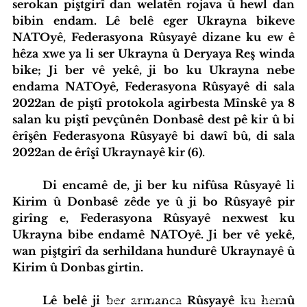
serokan piştgirî dan welatên rojava û hewl dan 
bibin endam. Lê belê eger Ukrayna bikeve 
NATOyê, Federasyona Rûsyayê dizane ku ew ê 
hêza xwe ya li ser Ukrayna û Deryaya Reş winda 
bike; Ji ber vê yekê, ji bo ku Ukrayna nebe 
endama NATOyê, Federasyona Rûsyayê di sala 
2022an de piştî protokola agirbesta Mînskê ya 8 
salan ku piştî pevçûnên Donbasê dest pê kir û bi 
êrîşên Federasyona Rûsyayê bi dawî bû, di sala 
2022an de êrîşî Ukraynayê kir (6).
Di encamê de, ji ber ku nifûsa Rûsyayê li 
Kirim û Donbasê zêde ye û ji bo Rûsyayê pir 
girîng e, Federasyona Rûsyayê nexwest ku 
Ukrayna bibe endamê NATOyê. Ji ber vê yekê, 
wan piştgirî da serhildana hundurê Ukraynayê û 
Kirim û Donbas girtin.
Lê belê ji ber armanca Rûsyayê ku hemû 
iyatîfa Hub
Standardên Weşanê
Tevlî bibin