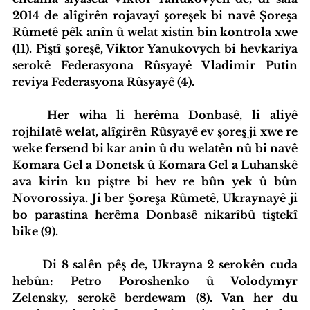
2014 de alîgirên rojavayî şoreşek bi navê Şoreşa 
Rûmetê pêk anîn û welat xistin bin kontrola xwe 
(11). Piştî şoreşê, Viktor Yanukovych bi hevkariya 
serokê Federasyona Rûsyayê Vladimir Putin 
reviya Federasyona Rûsyayê (4).
	Her wiha li herêma Donbasê, li aliyê 
rojhilatê welat, alîgirên Rûsyayê ev şoreş ji xwe re 
weke fersend bi kar anîn û du welatên nû bi navê 
Komara Gel a Donetsk û Komara Gel a Luhanskê 
ava kirin ku piştre bi hev re bûn yek û bûn 
Novorossiya. Ji ber Şoreşa Rûmetê, Ukraynayê ji 
bo parastina herêma Donbasê nikarîbû tiştekî 
bike (9).
	Di 8 salên pêş de, Ukrayna 2 serokên cuda 
hebûn: Petro Poroshenko û Volodymyr 
Zelensky, serokê berdewam (8). Van her du 