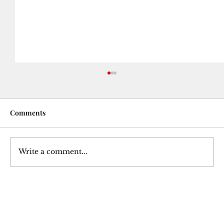
Comments
Write a comment...
Bandora Şerên Bazirganî li ser
Zincîreyên Pêşkêşkirina Gerdûnî û
Join Our 
aramiya aborî