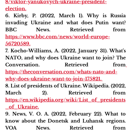
8/viktor-yanukovych-ukraine-president-
election.
6. Kirby, P. (2022, March 1). Why is Russia 
invading Ukraine and what does Putin want? 
BBC News. Retrieved from 
https://www.bbc.com/news/world-europe-
56720589.
7. Kocho-Williams, A. (2022, January 31). What's 
NATO, and why does Ukraine want to join? The 
Conversation. Retrieved from
https://theconversation.com/whats-nato-and-
why-does-ukraine-want-to-join-175821. 
8. List of presidents of Ukraine. Wikipedia. (2022, 
March 2). Retrieved from 
https://en.wikipedia.org/wiki/List_of_presidents
_of_Ukraine.
9. News, V. O. A. (2022, February 22). What to 
know about the Donetsk and Luhansk regions. 
VOA News. Retrieved from 