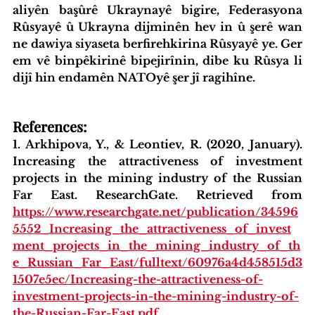
aliyên başûrê Ukraynayê bigire, Federasyona 
Rûsyayê û Ukrayna dijminên hev in û şerê wan 
ne dawiya siyaseta berfirehkirina Rûsyayê ye. Ger 
em vê binpêkirinê bipejirînin, dibe ku Rûsya li 
dijî hin endamên NATOyê şer jî ragihîne.
References:
1. Arkhipova, Y., & Leontiev, R. (2020, January). 
Increasing the attractiveness of investment 
projects in the mining industry of the Russian 
Far East. ResearchGate. Retrieved from 
https://www.researchgate.net/publication/34596
5552_Increasing_the_attractiveness_of_invest
ment_projects_in_the_mining_industry_of_th
e_Russian_Far_East/fulltext/60976a4d458515d3
1507e5ec/Increasing-the-attractiveness-of-
investment-projects-in-the-mining-industry-of-
the-Russian-Far-East.pdf.