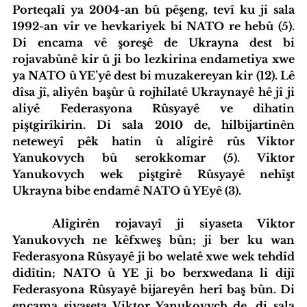
Porteqalî ya 2004-an bû pêşeng, tevî ku ji sala 
1992-an vir ve hevkariyek bi NATO re hebû (5). 
Di encama vê şoreşê de Ukrayna dest bi 
rojavabûnê kir û ji bo lezkirina endametiya xwe 
ya NATO û YE’yê dest bi muzakereyan kir (12). Lê 
dîsa jî, aliyên başûr û rojhilatê Ukraynayê hê jî ji 
aliyê Federasyona Rûsyayê ve dihatin 
piştgirîkirin. Di sala 2010 de, hilbijartinên 
neteweyî pêk hatin û alîgirê rûs Viktor 
Yanukovych bû serokkomar (5). Viktor 
Yanukovych wek piştgirê Rûsyayê nehîşt 
Ukrayna bibe endamê NATO û YEyê (3).
	Alîgirên rojavayî ji siyaseta Viktor 
Yanukovych ne kêfxweş bûn; ji ber ku wan 
Federasyona Rûsyayê ji bo welatê xwe wek tehdîd 
didîtin; NATO û YE ji bo berxwedana li dijî 
Federasyona Rûsyayê bijareyên herî baş bûn. Di 
encama siyaseta Viktor Yanukovych de, di sala 