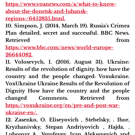
https://www.voanews.com/a/what-to-know-
about-the-donetsk-and-luhansk-
regions-/6452835.html.
10. Simpson, J. (2014, March 19). Russia's Crimea 
Plan detailed, secret and successful. BBC News. 
Retrieved from 
https://www.bbc.com/news/world-europe-
26644082.
11. Volosevych, I. (2016, August 31). Ukraine: 
Results of the revolution of dignity. how have the 
country and the people changed: Voxukraine. 
VoxUkraine Ukraine Results of the Revolution of 
Dignity How have the country and the people 
changed Comments. Retrieved from 
https://voxukraine.org/en/pre-and-post-war-
ukraine-en/.
12. Zasenko, O. Eliseyovich , Stebelsky, . Ihor, 
Kryzhanivsky, Stepan Andriyovich , Hajda, . 
Lubomyr A., Yerofeyev, Ivan Alekseyevich and 