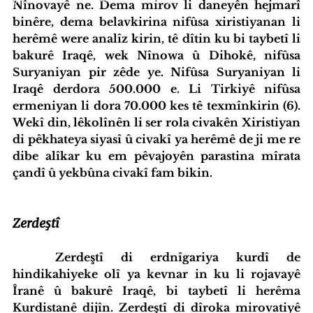
Nînovayê ne. Dema mirov li daneyên hejmarî 
binêre, dema belavkirina nifûsa xiristiyanan li 
herêmê were analîz kirin, tê dîtin ku bi taybetî li 
bakurê Iraqê, wek Nînowa û Dihokê, nifûsa 
Suryaniyan pir zêde ye. Nifûsa Suryaniyan li 
Iraqê derdora 500.000 e. Li Tirkiyê nifûsa 
ermeniyan li dora 70.000 kes tê texmînkirin (6). 
Wekî din, lêkolînên li ser rola civakên Xiristiyan 
di pêkhateya siyasî û civakî ya herêmê de ji me re 
dibe alîkar ku em pêvajoyên parastina mîrata 
çandî û yekbûna civakî fam bikin.
Zerdeştî
	Zerdeştî di erdnîgariya kurdî de 
hindikahiyeke olî ya kevnar in ku li rojavayê 
Îranê û bakurê Iraqê, bi taybetî li herêma 
Kurdistanê dijîn. Zerdeştî di dîroka mirovatiyê 