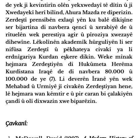
de yek ji kevintirîn olên yekxwedayî tê dîtin û ji 
Xwedayekî herî bilind, Ahura Mazda re diperizin. 
Zerdeştî prensîbên exlaqî yên ku balê dikişîne 
ser bijartina di navbera qencî û xerabiyê de û 
rîtuelên wek perestiya agir û pîroziya xwezayê 
dihewîne. Lêkolînên akademîk hûrguliyên li ser 
nifûsa Zerdeştî û pêkhateya civakî ya li 
erdnîgariya Kurdan eşkere dikin. Weke mînak 
hejmara Zerdeştiyên di Hukûmeta Herêma 
Kurdistana Iraqê de di navbera 80.000 û 
100.000 de ye (7). Li deverên Îranê yên wek 
Mehabad û Urmiyê jî civakên Zerdeştiyan hene, 
lê hejmara wan kêmtir e û pir caran bi çalakiyên 
çandî û olî dixwazin xwe biparêzin.
Çavkanî: