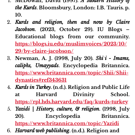
McDowall, David (1997). 
A Modern History of 
the Kurds
. Bloomsbury, London: I.B. Tauris. p. 
10.
Kurds and religion, then and now by Claire 
Jacobson
. (2023, October 29). IU Blogs – 
Educational blogs from our community. 
https://blogs.iu.edu/muslimvoices/2023/10/
29/by-claire-jacobson/
Newman, A. J. (1998, July 20). 
Shiʿi - Imams, 
caliphs, Umayyads
. Encyclopedia Britannica. 
https://www.britannica.com/topic/Shii/Shii-
dynasties#ref343631
Kurds in Turkey
. (n.d.). Religion and Public Life 
at Harvard Divinity School. 
https://rpl.hds.harvard.edu/faq/kurds-turkey
Yazidi | History, culture, & religion
. (1998, July 
20). Encyclopedia Britannica. 
https://www.britannica.com/topic/Yazidi
Harvard web publishing
. (n.d.). Religion and 