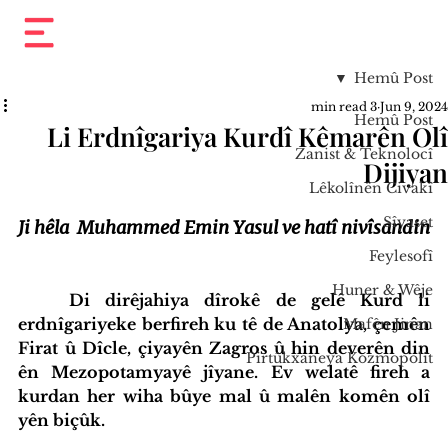
Hemû Post
3 min read
Jun 9, 2024
Hemû Post
Li Erdnîgariya Kurdî Kêmarên Olî
Zanist & Teknolocî
Dijiyan
Lêkolînên Civakî
Sîyaset
Ji hêla  Muhammed Emin Yasul ve hatî nivîsandin
Feylesofî
Huner & Wêje
Di dirêjahiya dîrokê de gelê Kurd li 
erdnîgariyeke berfireh ku tê de Anatolya, çemên 
Mafên Jinan
Firat û Dîcle, çiyayên Zagros û hin deverên din 
Pirtûkxaneya Kozmopolît
ên Mezopotamyayê jîyane. Ev welatê fireh a 
kurdan her wiha bûye mal û malên komên olî 
yên biçûk. 
