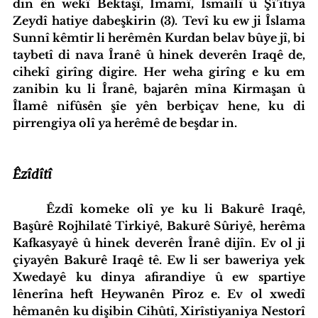
din ên wekî Bektaşî, Îmamî, Îsmaîlî û Şî’îtiya 
Zeydî hatiye dabeşkirin (3). Tevî ku ew ji Îslama 
Sunnî kêmtir li herêmên Kurdan belav bûye jî, bi 
taybetî di nava Îranê û hinek deverên Iraqê de, 
cihekî girîng digire. Her weha girîng e ku em 
zanibin ku li Îranê, bajarên mîna Kirmaşan û 
Îlamê nifûsên şîe yên berbiçav hene, ku di 
pirrengiya olî ya herêmê de beşdar in.
Êzîdîtî
Êzdî komeke olî ye ku li Bakurê Iraqê, 
Başûrê Rojhilatê Tirkiyê, Bakurê Sûriyê, herêma 
Kafkasyayê û hinek deverên Îranê dijîn. Ev ol ji 
çiyayên Bakurê Iraqê tê. Ew li ser baweriya yek 
Xwedayê ku dinya afirandiye û ew spartiye 
lênerîna heft Heywanên Pîroz e. Ev ol xwedî 
hêmanên ku dişibin Cihûtî, Xirîstiyaniya Nestorî 