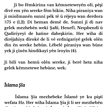
	Ji bo fêmkirina van kêmneteweyên olî, pêşî 
divê em yên sereke fêm bikin. Niha piraniya wan 
ji misilmanên sunnî pêk tê û rêjeya wan derdora 
%75 e (1,2). Di heman demê de, Sunnî jî di nav 
gelek mezhebên wekî Şafiî, Henefî, Neqsbendî û 
Qadiriyeyî de hatine dabeşkirin. Her wiha di 
dirêjahiya dîrokê de li vê erdnîgariyê gelek olên 
din ên sereke hebûn. Lêbelê piraniya wan bûne 
yek ji çînên hindikayî yên îroyîn (4).

Ji bilî van hemû olên sereke, ji berê heta niha 
gelek kêmnetewe hebûne, wek;
Îslama Şîa
Îslama Şîa mezhebeke Îslamê ye ku piştî 
wefata Hz. Her wiha Îslama Şîa jî li ser mezhebên 