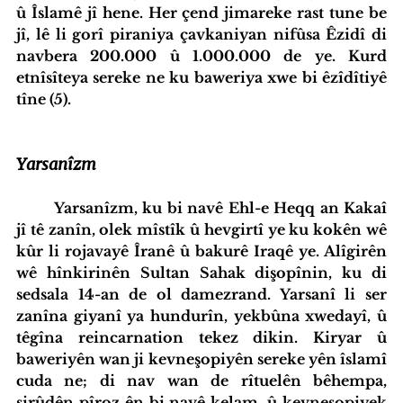
û Îslamê jî hene. Her çend jimareke rast tune be 
jî, lê li gorî piraniya çavkaniyan nifûsa Êzidî di 
navbera 200.000 û 1.000.000 de ye. Kurd 
etnîsîteya sereke ne ku baweriya xwe bi êzîdîtiyê 
tîne (5).
Yarsanîzm
Yarsanîzm, ku bi navê Ehl-e Heqq an Kakaî 
jî tê zanîn, olek mîstîk û hevgirtî ye ku kokên wê 
kûr li rojavayê Îranê û bakurê Iraqê ye. Alîgirên 
wê hînkirinên Sultan Sahak dişopînin, ku di 
sedsala 14-an de ol damezrand. Yarsanî li ser 
zanîna giyanî ya hundurîn, yekbûna xwedayî, û 
têgîna reincarnation tekez dikin. Kiryar û 
baweriyên wan ji kevneşopiyên sereke yên îslamî 
cuda ne; di nav wan de rîtuelên bêhempa, 
sirûdên pîroz ên bi navê kelam, û kevneşopiyek 