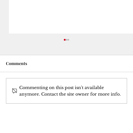
Comments
Commenting on this post isn't available
anymore. Contact the site owner for more info.
Bandora Pêjgeha Kurdî li ser
Kevneşopiyên Xwarinên Mezopotamyayê