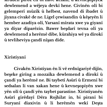
dewlemend a wêjeya devkî hene. Civînên olî bi 
gelemperî mûzîk û helbest, navend di îbadet û 
jiyana civakê de ne. Ligel çewisandin û kêşeyên li 
hember azadiya olî, Yarsanî mîrata xwe ya giyanî 
ya diyar diparêzin. Bawer beşdarî tevna olî ya 
dewlemend a herêmê dibe, kûrahiya wê ya dîrokî 
û tevliheviya çandî nîşan dide.
Xirîstiyanî
	Civakên Xiristiyan ên li vê erdnîgariyê dijîn, 
beşeke girîng a mozaîka dewlemend a dîrokî û 
çandî ya herêmê ne. Bi taybetî Asûrî û Ermenî bi 
sedsalan li van xakan hene û kevneşopiyên xwe 
yên olî û çandî yên taybet parastine. Xiristiyanên 
Asûrî girêdayî Dêra Rojhilat in, bi piranî bi 
Suryanî diaxivin û li herêmên wekî Deşta 
iyatîfa Hub
Standardên Weşanê
Tevlî bibin