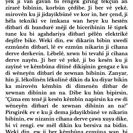
yek ji van gavan bi rengek girîng têkçûn an 
zirarê bibînin, korbûn çêdibe. Ji ber vê yekê, 
mirovên ku ji jidayikbûnê ve kor in, her çend, ji 
hêla teknîkî ve îmkana wan heye ku hestên 
dîtbarî di hundurê mêjî de biceribînin lê tiştek 
tune ku bi agahdariya dîtbarî pêlên elektrîkê 
deşîfre bike. Wekî din, ew dikarin bibin xwedî 
ezmûnên dîtbarî, lê ev ezmûn nikarin ji cîhana 
derve derkevin. Lêbelê, xewn bi tevahî ji cîhana 
derve nayên. Ji ber vê yekê, ji bo kesên ku ji 
zayînê ve kêmbûna dîtinê dikişînin gengaz e ku 
di wêneyên dîtbarî de xewnan bibînin. Zanyar, 
hîn jî, lêkolînên lêkolînê dikin da ku diyar bikin 
ka mirovên kêmbîn di dîmenên dîtbar de 
xewnan dibînin an na. Dibe ku hûn bipirsin, 
''Çima em tenê ji kesên kêmbîn napirsin ka ew di 
wêneyên dîtbarî de xewnan dibînin an na?'' 
Pirsgirêk ev e ku ji dema jidayikbûnê ve nikarin 
bibînin, ew nizanin cîhana derve çawa xuya dike, 
bi vî rengî. ew mêl dikin ku bersiva na bidin. 
Wekî din, ew ji ber kêmbûna ezmûna wan, bi 