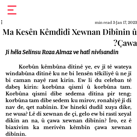
3 min read
Jan 17, 2023
Ma Kesên Kêmdîdî Xewnan Dibînin û
Çawa?
Ji hêla Selinsu Roza Almaz ve hatî nivîsandin
Korbûn kêmbûna dîtinê ye, ev jî tê wateya 
windabûna dîtinê ku ne bi lensên têkiliyê û ne jî 
bi caman nayê rast kirin. Ew li du celeban tê 
dabeş kirin: korbûna qismî û korbûna tam. 
Korbûna qismî dibe sedema dîtina pir teng; 
korbûna tam dibe sedem ku mirov, ronahiyê jî di 
nav de, qet nabînin. Ew hinekî dudil xuya dike, 
ne wusa? Lê di xewnan de çi, gelo ew bi rastî xeyal 
dikin an na, û çawa xewnan dibînin? Îro, ez ê 
biaxivim ka merivên kêmbîn çawa xewnan 
dibînin.