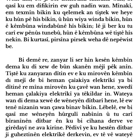
qasî ku em difikirin ew guh nadin wan. Mînakî, 
em texmîn bikin ku qelemek an tiştek we heye 
ku hûn pê hîs bikin, û hûn wiya winda bikin, hûn 
ê kêmbûna windabûnê hîs bikin; lê ji ber ku tu 
carî ew pênûs tunebû, hûn ê kêmbûna wê tiştê hîs 
nekin. Bi kurtasî, pirsîna pirsek weha dê nepêwist 
be.
Bi demê re, zanyar li ser hin kesên kêmbîn 
dema ku di xew de bûn skanên mêjî pêk anîn. 
Tiştê ku zanyaran dîtin ev e ku mirovên kêmbîn 
iyatîfa Hub
Standardên Weşanê
Tevlî bibin
di mejî de bi heman çalakiya elektrîkî ya bi 
dîtinê re mîna mirovên ku çavê wan hene, xwedî 
heman çalakiya elektrîkî ya têkildar in. Wateya 
wan di dema xewê de wêneyên dîtbarî hene, lê ew 
tenê nizanin wan çawa binav bikin. Lêbelê, ew bi 
qasî me wêneyên hûrgulî nabînin û tu carî 
bîranînên dîtbar ên ku bi cîhana derve ve 
girêdayî ne ava kirine. Pêdivî ye ku hestên dîtbar 
ji guheztinên elektrîkê derkevin, ev tê vê wateyê 