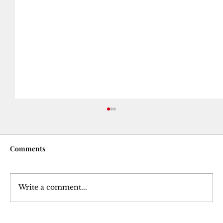
Comments
Write a comment...
Azadiya Welatan: Dekolonîzasyon