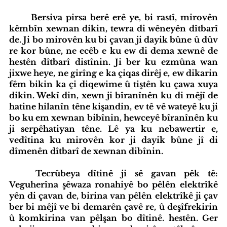
Bersiva pirsa berê erê ye, bi rastî, mirovên 
kêmbîn xewnan dikin, tewra di wêneyên dîtbarî 
de. Ji bo mirovên ku bi çavan ji dayik bûne û dûv 
re kor bûne, ne ecêb e ku ew di dema xewnê de 
hestên dîtbarî distînin. Ji ber ku ezmûna wan 
jixwe heye, ne girîng e ka çiqas dirêj e, ew dikarin 
fêm bikin ka çi diqewime û tiştên ku çawa xuya 
dikin. Wekî din, xewn ji bîranînên ku di mêjî de 
hatine hilanîn têne kişandin, ev tê vê wateyê ku ji 
bo ku em xewnan bibînin, hewceyê bîranînên ku 
ji serpêhatiyan têne. Lê ya ku nebawertir e, 
vedîtina ku mirovên kor ji dayik bûne jî di 
dîmenên dîtbarî de xewnan dibînin.
Tecrûbeya dîtinê ji sê gavan pêk tê: 
Veguherîna şêwaza ronahiyê bo pêlên elektrîkê 
yên di çavan de, birina van pêlên elektrîkê ji çav 
ber bi mêjî ve bi demarên çavê re, û deşîfrekirin 
û komkirina van pêlşan bo dîtinê. hestên. Ger 