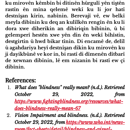
ku mirovên kêmbîn bi dîtinên hûrgulî yên tiştên 
rastîn ên mîna qelemê wekî ku li jor hatî 
destnîşan kirin, nabînin. Berevajî vê, ew belkî 
meyla dibînin ku deq an kulîlkên rengîn ên ku li 
dora xwe diherikin an dibiriqin bibînin, û bi 
gelemperî hestên xwe yên din ên wekî bihîstin, 
destgirtin û hwd bikar tînin. Di encamê de, delîl 
û agahdariya heyî destnîşan dikin ku mirovên ku 
ji dayikbûnê ve kor in, bi rastî di dîmenên dîtbarî 
de xewnan dibînin, lê em nizanin bi rastî ew çi 
dibînin.
References:
What does "blindness" really mean? (n.d.). Retrieved 
October 29, 2022, from 
https://www.fightingblindness.org/resources/what-
does-blindness-really-mean-67
Vision Impairment and blindness. (n.d.). Retrieved 
October 29, 2022, from 
https://www.who.int/news-
room/fact-sheets/detail/blindness-and-visual-