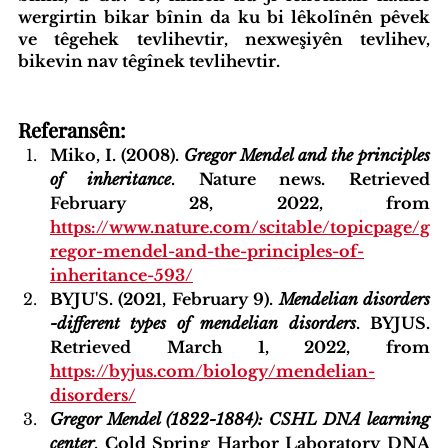
wergirtin bikar bînin da ku bi lêkolînên pêvek 
ve têgehek tevlihevtir, nexweşiyên tevlihev, 
bikevin nav têgînek tevlihevtir.
Referansên:
Miko, I. (2008). 
Gregor Mendel and the principles 
of inheritance
. Nature news. Retrieved 
February 28, 2022, from 
https://www.nature.com/scitable/topicpage/g
regor-mendel-and-the-principles-of-
inheritance-593/
BYJU'S. (2021, February 9). 
Mendelian disorders 
-different types of mendelian disorders
. BYJUS. 
Retrieved March 1, 2022, from
https://byjus.com/biology/mendelian-
disorders/
Gregor Mendel (1822-1884): CSHL DNA learning 
center
. Cold Spring Harbor Laboratory DNA 