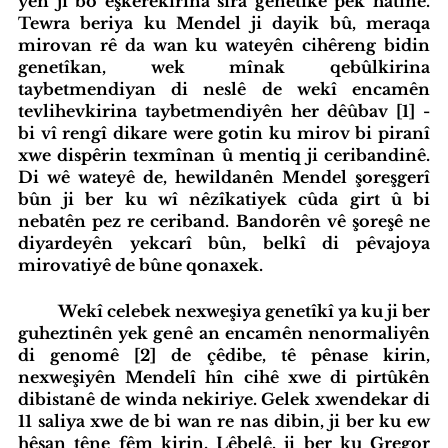
yên ji bo eşkerekirina sira genetîkê pêk hatine. 
Tewra beriya ku Mendel ji dayik bû, meraqa 
mirovan rê da wan ku wateyên cihêreng bidin 
genetîkan, wek mînak qebûlkirina 
taybetmendiyan di neslê de wekî encamên 
tevlihevkirina taybetmendiyên her dêûbav [1] - 
bi vî rengî dikare were gotin ku mirov bi piranî 
xwe dispêrin texmînan û mentiq ji ceribandinê. 
Di wê wateyê de, hewildanên Mendel şoreşgerî 
bûn ji ber ku wî nêzîkatiyek cûda girt û bi 
nebatên pez re ceriband. Bandorên vê şoreşê ne 
diyardeyên yekcarî bûn, belkî di pêvajoya 
mirovatiyê de bûne qonaxek.
	Wekî celebek nexweşiya genetîkî ya ku ji ber 
guheztinên yek genê an encamên nenormaliyên 
di genomê [2] de çêdibe, tê pênase kirin, 
nexweşiyên Mendelî hîn cihê xwe di pirtûkên 
dibistanê de winda nekiriye. Gelek xwendekar di 
11 saliya xwe de bi wan re nas dibin, ji ber ku ew 
hêsan têne fêm kirin. Lêbelê, ji ber ku Gregor 