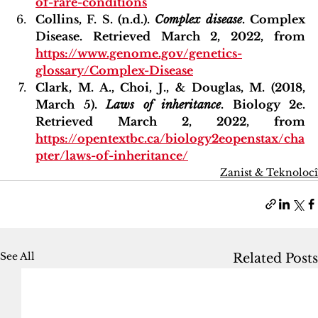
of-rare-conditions
Collins, F. S. (n.d.). 
Complex disease
. Complex 
Disease. Retrieved March 2, 2022, from 
https://www.genome.gov/genetics-
glossary/Complex-Disease
Clark, M. A., Choi, J., & Douglas, M. (2018, 
March 5). 
Laws of inheritance
. Biology 2e. 
Retrieved March 2, 2022, from
https://opentextbc.ca/biology2eopenstax/cha
pter/laws-of-inheritance/
Zanist & Teknolocî
See All
Related Posts