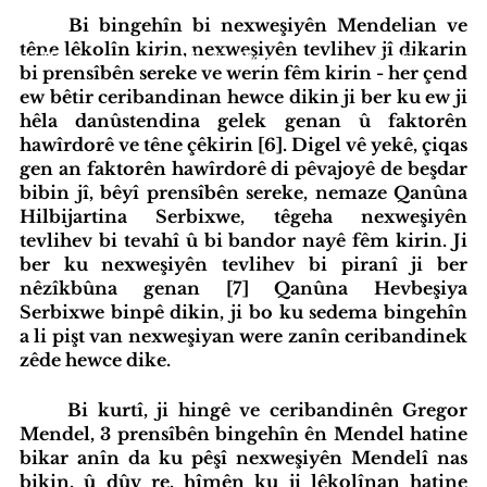
	Bi bingehîn bi nexweşiyên Mendelian ve 
têne lêkolîn kirin, nexweşiyên tevlihev jî dikarin 
iyatîfa Hub
Standardên Weşanê
Tevlî bibin
bi prensîbên sereke ve werin fêm kirin - her çend 
ew bêtir ceribandinan hewce dikin ji ber ku ew ji 
hêla danûstendina gelek genan û faktorên 
hawîrdorê ve têne çêkirin [6]. Digel vê yekê, çiqas 
gen an faktorên hawîrdorê di pêvajoyê de beşdar 
bibin jî, bêyî prensîbên sereke, nemaze Qanûna 
Hilbijartina Serbixwe, têgeha nexweşiyên 
tevlihev bi tevahî û bi bandor nayê fêm kirin. Ji 
ber ku nexweşiyên tevlihev bi piranî ji ber 
nêzîkbûna genan [7] Qanûna Hevbeşiya 
Serbixwe binpê dikin, ji bo ku sedema bingehîn 
a li pişt van nexweşiyan were zanîn ceribandinek 
zêde hewce dike.
	Bi kurtî, ji hingê ve ceribandinên Gregor 
Mendel, 3 prensîbên bingehîn ên Mendel hatine 
bikar anîn da ku pêşî nexweşiyên Mendelî nas 
bikin, û dûv re, hîmên ku ji lêkolînan hatine 