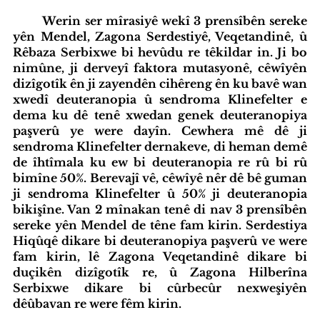
	Werin ser mîrasiyê wekî 3 prensîbên sereke 
yên Mendel, Zagona Serdestiyê, Veqetandinê, û 
Rêbaza Serbixwe bi hevûdu re têkildar in. Ji bo 
nimûne, ji derveyî faktora mutasyonê, cêwîyên 
dizîgotîk ên ji zayendên cihêreng ên ku bavê wan 
xwedî deuteranopia û sendroma Klinefelter e 
dema ku dê tenê xwedan genek deuteranopiya 
paşverû ye were dayîn. Cewhera mê dê ji 
sendroma Klinefelter dernakeve, di heman demê 
de îhtîmala ku ew bi deuteranopia re rû bi rû 
bimîne 50%. Berevajî vê, cêwîyê nêr dê bê guman 
ji sendroma Klinefelter û 50% ji deuteranopia 
bikişîne. Van 2 mînakan tenê di nav 3 prensîbên 
sereke yên Mendel de têne fam kirin. Serdestiya 
Hiqûqê dikare bi deuteranopiya paşverû ve were 
fam kirin, lê Zagona Veqetandinê dikare bi 
duçikên dizîgotîk re, û Zagona Hilberîna 
Serbixwe dikare bi cûrbecûr nexweşiyên 
dêûbavan re were fêm kirin.