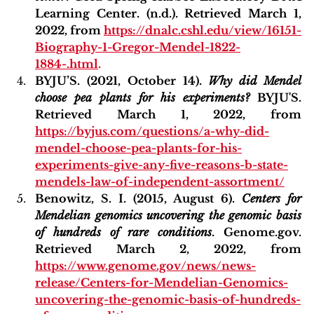
Learning Center. (n.d.). Retrieved March 1, 
2022, from
https://dnalc.cshl.edu/view/16151-
Biography-1-Gregor-Mendel-1822-
1884-.html
.  
BYJU’S. (2021, October 14). 
Why did Mendel 
choose pea plants for his experiments?
 BYJU'S. 
Retrieved March 1, 2022, from 
https://byjus.com/questions/a-why-did-
mendel-choose-pea-plants-for-his-
experiments-give-any-five-reasons-b-state-
mendels-law-of-independent-assortment/
Benowitz, S. I. (2015, August 6). 
Centers for 
Mendelian genomics uncovering the genomic basis 
of hundreds of rare conditions
. Genome.gov. 
Retrieved March 2, 2022, from 
https://www.genome.gov/news/news-
release/Centers-for-Mendelian-Genomics-
uncovering-the-genomic-basis-of-hundreds-