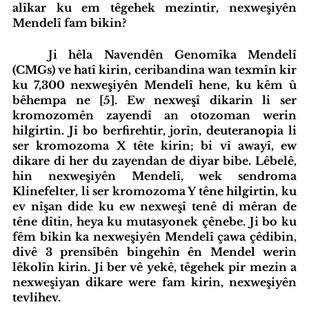
alîkar ku em têgehek mezintir, nexweşiyên 
Mendelî fam bikin?
	Ji hêla Navendên Genomîka Mendelî 
(CMGs) ve hatî kirin, ceribandina wan texmîn kir 
ku 7,300 nexweşiyên Mendelî hene, ku kêm û 
bêhempa ne [5]. Ew nexweşî dikarin li ser 
kromozomên zayendî an otozoman werin 
hilgirtin. Ji bo berfirehtir, jorîn, deuteranopia li 
ser kromozoma X tête kirin; bi vî awayî, ew 
dikare di her du zayendan de diyar bibe. Lêbelê, 
hin nexweşiyên Mendelî, wek sendroma 
Klinefelter, li ser kromozoma Y têne hilgirtin, ku 
ev nîşan dide ku ew nexweşî tenê di mêran de 
têne dîtin, heya ku mutasyonek çênebe. Ji bo ku 
fêm bikin ka nexweşiyên Mendelî çawa çêdibin, 
divê 3 prensîbên bingehîn ên Mendel werin 
lêkolîn kirin. Ji ber vê yekê, têgehek pir mezin a 
nexweşiyan dikare were fam kirin, nexweşiyên 
tevlihev.