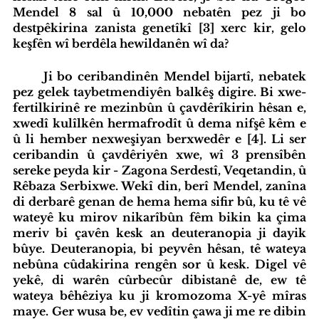
Mendel 8 sal û 10,000 nebatên pez ji bo 
destpêkirina zanista genetîkî [3] xerc kir, gelo 
keşfên wî berdêla hewildanên wî da?
	Ji bo ceribandinên Mendel bijartî, nebatek 
pez gelek taybetmendiyên balkêş digire. Bi xwe-
fertilkirinê re mezinbûn û çavdêrîkirin hêsan e, 
xwedî kulîlkên hermafrodît û dema nifşê kêm e 
û li hember nexweşiyan berxwedêr e [4]. Li ser 
ceribandin û çavdêriyên xwe, wî 3 prensîbên 
sereke peyda kir - Zagona Serdestî, Veqetandin, û 
Rêbaza Serbixwe. Wekî din, berî Mendel, zanîna 
di derbarê genan de hema hema sifir bû, ku tê vê 
wateyê ku mirov nikarîbûn fêm bikin ka çima 
meriv bi çavên kesk an deuteranopia ji dayik 
bûye. Deuteranopia, bi peyvên hêsan, tê wateya 
nebûna cûdakirina rengên sor û kesk. Digel vê 
yekê, di warên cûrbecûr dibistanê de, ew tê 
wateya bêhêziya ku ji kromozoma X-yê mîras 
maye. Ger wusa be, ev vedîtin çawa ji me re dibin 