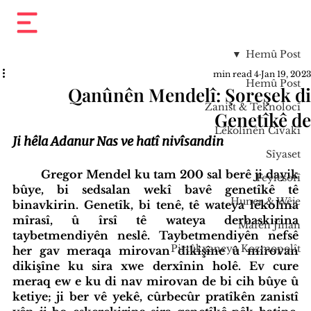
Hemû Post
4 min read
Jan 19, 2023
Hemû Post
Qanûnên Mendelî: Şoreşek di
Zanist & Teknolocî
Genetîkê de
Lêkolînên Civakî
Ji hêla Adanur Nas ve hatî nivîsandin
Sîyaset
	Gregor Mendel ku tam 200 sal berê ji dayik 
Feylesofî
bûye, bi sedsalan wekî bavê genetîkê tê 
Huner & Wêje
binavkirin. Genetîk, bi tenê, tê wateya lêkolîna 
mîrasî, û îrsî tê wateya derbaskirina 
Mafên Jinan
taybetmendiyên neslê. Taybetmendiyên nefsê 
Pirtûkxaneya Kozmopolît
her gav meraqa mirovan dikişîne û mirovan 
dikişîne ku sira xwe derxînin holê. Ev cure 
meraq ew e ku di nav mirovan de bi cih bûye û 
ketiye; ji ber vê yekê, cûrbecûr pratîkên zanistî 