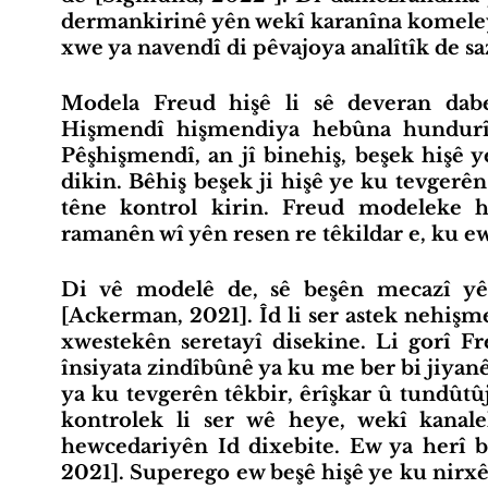
dermankirinê yên wekî karanîna komeleya 
xwe ya navendî di pêvajoya analîtîk de s
Modela Freud hişê li sê deveran dabe
Hişmendî hişmendiya hebûna hundurîn
Pêşhişmendî, an jî binehiş, beşek hişê 
dikin. Bêhiş beşek ji hişê ye ku tevgerên
têne kontrol kirin. Freud modeleke hi
ramanên wî yên resen re têkildar e, ku ew 
Di vê modelê de, sê beşên mecazî yên
[Ackerman, 2021]. Îd li ser astek nehişme
xwestekên seretayî disekine. Li gorî Fre
însiyata zindîbûnê ya ku me ber bi jiyanê
ya ku tevgerên têkbir, êrîşkar û tundûtûj
kontrolek li ser wê heye, wekî kanale
hewcedariyên Id dixebite. Ew ya herî bi
2021]. Superego ew beşê hişê ye ku nirxên