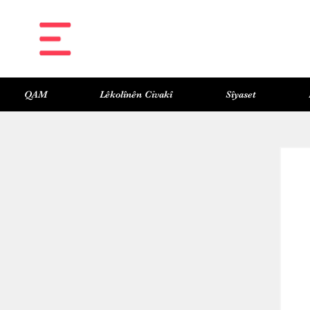
QAM
Lêkolînên Civakî
Sîyaset