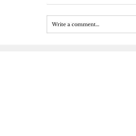
Write a comment...
Podcast
Çûna nava
Projects
Îns
Rakirina Geniusê Gottfried
Dahêna
Wilhelm Leibniz
Guheran