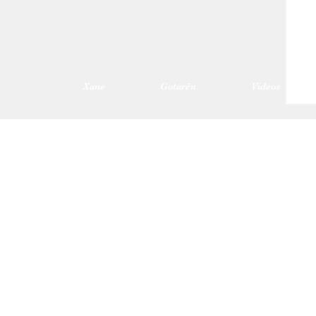
Xane
Gotarên
Videos