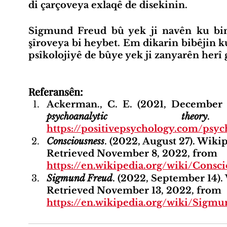
di çarçoveya exlaqê de disekinin.
Sigmund Freud bû yek ji navên ku bing
şîroveya bi heybet. Em dikarin bibêjin k
psîkolojiyê de bûye yek ji zanyarên herî 
Referansên:
Ackerman., C. E. (2021, December 1
psychoanalytic theory
https://positivepsychology.com/psyc
Consciousness
. (2022, August 27). Wikip
Retrieved November 8, 2022, from 
https://en.wikipedia.org/wiki/Consc
Sigmund Freud
. (2022, September 14).
Retrieved November 13, 2022, from 
https://en.wikipedia.org/wiki/Sigm