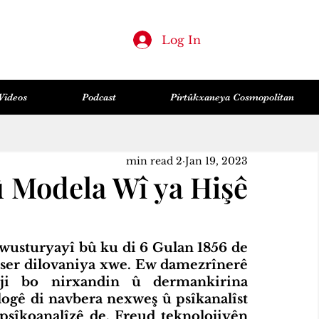
Log In
Videos
Podcast
Pirtûkxaneya Cosmopolitan
Huner & Wêje
Feylesofî
Sîyaset
Lêkolînên Civakî
Zanist & Teknolocî
Hemû Post
2 min read
Jan 19, 2023
 Modela Wî ya Hişê
sturyayî bû ku di 6 Gulan 1856 de 
û ser dilovaniya xwe. Ew damezrînerê 
 ji bo nirxandin û dermankirina 
logê di navbera nexweş û psîkanalîst 
sîkoanalîzê de, Freud teknolojiyên 