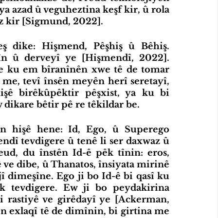
azad û veguheztina keşf kir, û rola 
az kir [Sigmund, 2022].
ş dike: Hişmend, Pêşhiş û Bêhiş. 
 û derveyî ye [Hişmendî, 2022]. 
ye ku em bîranînên xwe tê de tomar 
 me, tevî însên meyên herî seretayî, 
şê birêkûpêktir pêşxist, ya ku bi 
dikare bêtir pê re têkildar be.
 hişê hene: Id, Ego, û Superego 
ndî tevdigere û tenê li ser daxwaz û 
ud, du înstên Id-ê pêk tînin: eros, 
 ve dibe, û Thanatos, însiyata mirinê 
î dimeşîne. Ego ji bo Id-ê bi qasî ku 
k tevdigere. Ew ji bo peydakirina 
 rastiyê ve girêdayî ye [Ackerman, 
 exlaqî tê de dimînin, bi girtina me 