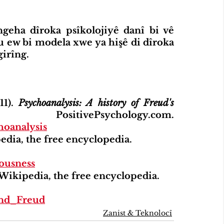
eha dîroka psîkolojiyê danî bi vê 
u ew bi modela xwe ya hişê di dîroka 
girîng.
1). 
Psychoanalysis: A history of Freud's 
. PositivePsychology.com. 
hoanalysis
edia, the free encyclopedia. 
iousness
 Wikipedia, the free encyclopedia. 
und_Freud
Zanist & Teknolocî