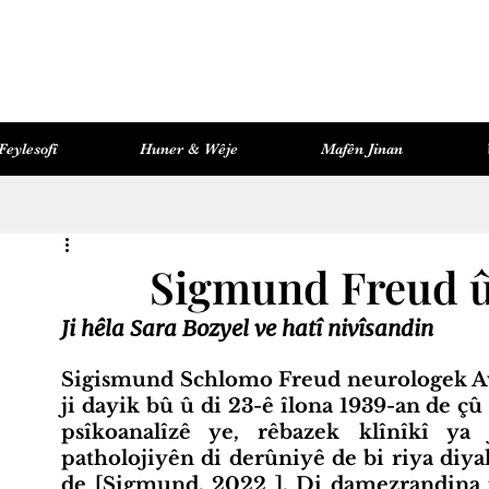
Feylesofî
Huner & Wêje
Mafên Jinan
Pirtûkxaneya Kozmopolît
Mafên Jinan
Sigmund Freud û
Ji hêla Sara Bozyel ve hatî nivîsandin
Sigismund Schlomo Freud neurologek Awu
ji dayik bû û di 23-ê îlona 1939-an de ç
psîkoanalîzê ye, rêbazek klînîkî ya
patholojiyên di derûniyê de bi riya diya
de [Sigmund, 2022 ]. Di damezrandina p