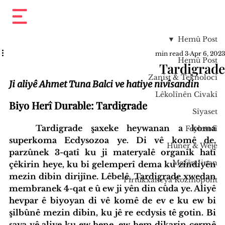
Hemû Post
3 min read
Apr 6, 2023
Hemû Post
Tardigrade
Zanist & Teknolocî
Ji aliyê Ahmet Tuna Balci ve hatiye nivîsandin
Lêkolînên Civakî
Biyo Herî Durable: Tardigrade
Sîyaset
Tardigrade şaxeke heywanan a koma 
Feylesofî
superkoma Ecdysozoa ye. Di vê komê de, 
Huner & Wêje
parzûnek 3-qatî ku ji materyalê organîk hatî 
Mafên Jinan
çêkirin heye, ku bi gelemperî dema ku zindiyên 
mezin dibin dirijîne. Lêbelê, Tardigrade xwedan 
Pirtûkxaneya Kozmopolît
membranek 4-qat e û ew ji yên din cûda ye. Aliyê 
hevpar ê biyoyan di vê komê de ev e ku ew bi 
şilbûnê mezin dibin, ku jê re ecdysis tê gotin. Bi 
saya vê aliye ku ew hene, ew hem dikarin çermê 