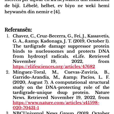
de bijî. Lêbelê, helbet, ev biyo ne wekî hemî 
heywanên din nemir e [4].
Referansên:
Chavez, C., Cruz-Becerra, G., Fei, J., Kassavetis, 
G. A., &amp; Kadonaga, J. T. (2019, October 1). 
The tardigrade damage suppressor protein 
binds to nucleosomes and protects DNA 
from hydroxyl radicals. eLife. Retrieved 
November 19, 2022, from 
https://elifesciences.org/articles/47682
Mínguez-Toral, M., Cuevas-Zuviría, B., 
Garrido-Arandia, M., &amp; Pacios, L. F. 
(2020, August 7). A computational structural 
study on the DNA-protecting role of the 
tardigrade-unique dsup protein. Nature 
News. Retrieved November 19, 2022, from 
https://www.nature.com/articles/s41598-
020-70431-1
NBCUniversal News Group. (2019, October 