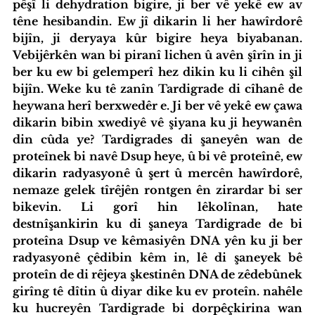
pêşî li dehydration bigire, ji ber vê yekê ew av 
têne hesibandin. Ew jî dikarin li her hawîrdorê 
bijîn, ji deryaya kûr bigire heya biyabanan. 
Vebijêrkên wan bi piranî lichen û avên şîrîn in ji 
ber ku ew bi gelemperî hez dikin ku li cihên şil 
bijîn. Weke ku tê zanîn Tardigrade di cîhanê de 
heywana herî berxwedêr e. Ji ber vê yekê ew çawa 
dikarin bibin xwediyê vê şiyana ku ji heywanên 
din cûda ye? Tardigrades di şaneyên wan de 
proteînek bi navê Dsup heye, û bi vê proteînê, ew 
dikarin radyasyonê û şert û mercên hawîrdorê, 
nemaze gelek tîrêjên rontgen ên zirardar bi ser 
bikevin. Li gorî hin lêkolînan, hate 
destnîşankirin ku di şaneya Tardigrade de bi 
proteîna Dsup ve kêmasiyên DNA yên ku ji ber 
radyasyonê çêdibin kêm in, lê di şaneyek bê 
proteîn de di rêjeya şkestinên DNA de zêdebûnek 
girîng tê dîtin û diyar dike ku ev proteîn. nahêle 
ku hucreyên Tardigrade bi dorpêçkirina wan 