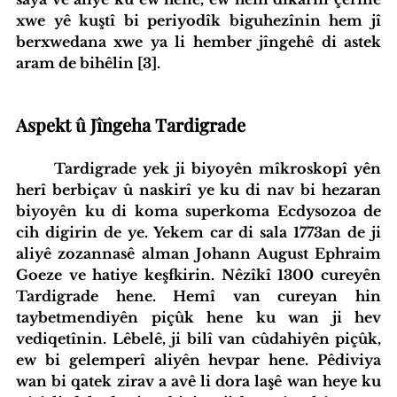
xwe yê kuştî bi periyodîk biguhezînin hem jî 
berxwedana xwe ya li hember jîngehê di astek 
aram de bihêlin [3].
Aspekt û Jîngeha Tardigrade
Tardigrade yek ji biyoyên mîkroskopî yên 
herî berbiçav û naskirî ye ku di nav bi hezaran 
biyoyên ku di koma superkoma Ecdysozoa de 
cih digirin de ye. Yekem car di sala 1773an de ji 
aliyê zozannasê alman Johann August Ephraim 
Goeze ve hatiye keşfkirin. Nêzîkî 1300 cureyên 
Tardigrade hene. Hemî van cureyan hin 
taybetmendiyên piçûk hene ku wan ji hev 
vediqetînin. Lêbelê, ji bilî van cûdahiyên piçûk, 
ew bi gelemperî aliyên hevpar hene. Pêdiviya 
wan bi qatek zirav a avê li dora laşê wan heye ku 