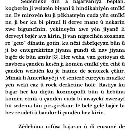
	Sedemeke din a bajarvaniya bêplan, 
koçberên ji welatên biyanî û hindikahiyên etnîkî 
ne. Ev mirovên ku ji pêkhateyên cuda yên etnîkî 
ne, ji ber ku bi piranî li derve mane û nekarîn 
xwe biguncînin, yekîneyên xwe yên jiyanê li 
derveyî bajêr ava kirin. Ji van niştecihên zozanan 
re "geto" dihatin gotin, ku nêzî fabrîqeyan bûn û 
ji bo entegrekirina jiyana gundî di nav jiyana 
bajêr de bûn amûr [3]. Her weha, van gettoyan di 
navbera çandên kesên ji komên etnîkî yên cihê û 
çandên welatên ku jê hatine de sentezek çêkir. 
Mînak li Amerîkayê ji vê sentezê cureyên muzîkê 
yên wekî caz û rock derketine holê. Rastiya ku 
bajar her ku diçûn kozmopolît bûn û hebûna 
komên etnîk û çandên cuda bi awayekî xwezayî 
bû sedema hin pirsgirêkan; lê belê gelê bajêr bi 
hev re adetî û bandor li çandên hev kirin.
	Zêdebûna nifûsa bajaran û di encamê de 