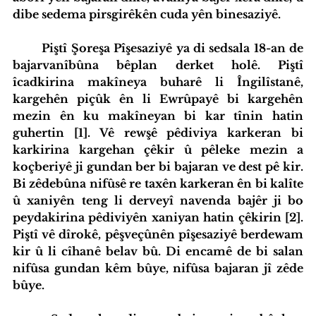
dibe sedema pirsgirêkên cuda yên binesaziyê.
	Piştî Şoreşa Pîşesaziyê ya di sedsala 18-an de 
bajarvanîbûna bêplan derket holê. Piştî 
îcadkirina makîneya buharê li Îngilîstanê, 
kargehên piçûk ên li Ewrûpayê bi kargehên 
mezin ên ku makîneyan bi kar tînin hatin 
guhertin [1]. Vê rewşê pêdiviya karkeran bi 
karkirina kargehan çêkir û pêleke mezin a 
koçberiyê ji gundan ber bi bajaran ve dest pê kir. 
Bi zêdebûna nifûsê re taxên karkeran ên bi kalîte 
û xaniyên teng li derveyî navenda bajêr ji bo 
peydakirina pêdiviyên xaniyan hatin çêkirin [2]. 
Piştî vê dîrokê, pêşveçûnên pîşesaziyê berdewam 
kir û li cîhanê belav bû. Di encamê de bi salan 
nifûsa gundan kêm bûye, nifûsa bajaran jî zêde 
bûye.