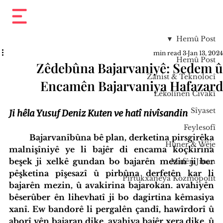
Hemû Post
3 min read
Jan 13, 2024
Hemû Post
Zêdebûna Bajarvaniyê: Sedem û
Zanist & Teknolocî
Encamên Bajarvaniya Hafazard
Lêkolînên Civakî
Sîyaset
Ji hêla Yusuf Deniz Kuten ve hatî nivîsandin
Feylesofî
	Bajarvanîbûna bê plan, derketina pirsgirêka 
Huner & Wêje
malnişîniyê ye li bajêr di encama koçkirina 
beşek ji xelkê gundan bo bajarên mezin ji ber 
Mafên Jinan
pêşketina pîşesazî û pirbûna derfetên kar li 
Pirtûkxaneya Kozmopolît
bajarên mezin, û avakirina bajarokan. avahiyên 
bêserûber ên lihevhatî ji bo dagirtina kêmasiya 
xanî. Ew bandorê li pergalên çandî, hawîrdorî û 
aborî yên bajaran dike, avahiya bajêr xera dike, û 