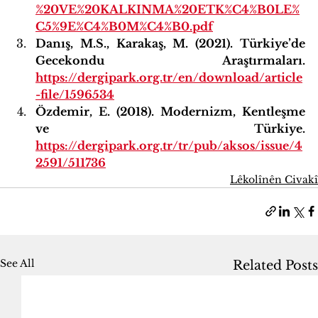
%20VE%20KALKINMA%20ETK%C4%B0LE%
C5%9E%C4%B0M%C4%B0.pdf
Danış, M.S., Karakaş, M. (2021). Türkiye’de 
Gecekondu Araştırmaları. 
https://dergipark.org.tr/en/download/article
-file/1596534
Özdemir, E. (2018). Modernizm, Kentleşme 
ve Türkiye. 
https://dergipark.org.tr/tr/pub/aksos/issue/4
2591/511736
Lêkolînên Civakî
See All
Related Posts