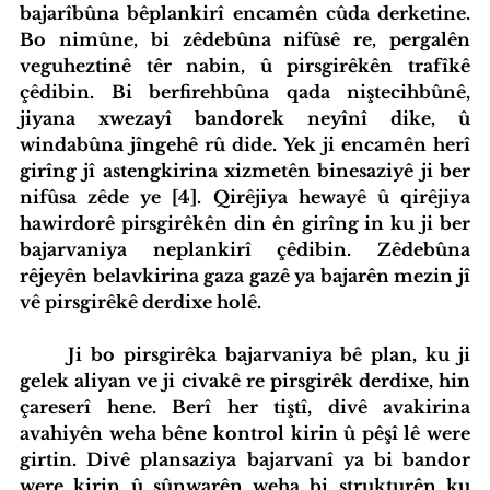
bajarîbûna bêplankirî encamên cûda derketine. 
Bo nimûne, bi zêdebûna nifûsê re, pergalên 
veguheztinê têr nabin, û pirsgirêkên trafîkê 
çêdibin. Bi berfirehbûna qada niştecihbûnê, 
jiyana xwezayî bandorek neyînî dike, û 
windabûna jîngehê rû dide. Yek ji encamên herî 
girîng jî astengkirina xizmetên binesaziyê ji ber 
nifûsa zêde ye [4]. Qirêjiya hewayê û qirêjiya 
hawirdorê pirsgirêkên din ên girîng in ku ji ber 
bajarvaniya neplankirî çêdibin. Zêdebûna 
rêjeyên belavkirina gaza gazê ya bajarên mezin jî 
vê pirsgirêkê derdixe holê.
	Ji bo pirsgirêka bajarvaniya bê plan, ku ji 
gelek aliyan ve ji civakê re pirsgirêk derdixe, hin 
çareserî hene. Berî her tiştî, divê avakirina 
avahiyên weha bêne kontrol kirin û pêşî lê were 
girtin. Divê plansaziya bajarvanî ya bi bandor 
were kirin û şûnwarên weha bi strukturên ku 