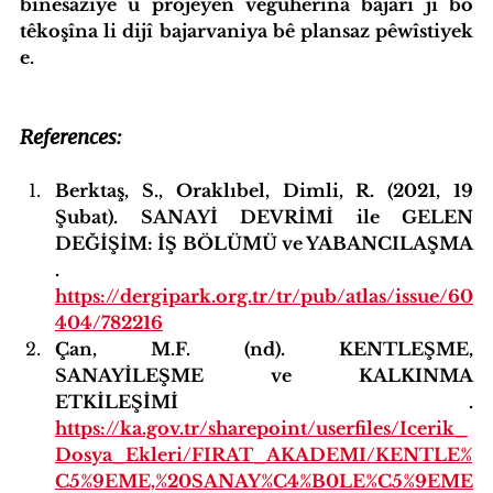
binesaziyê û projeyên veguherîna bajarî ji bo 
têkoşîna li dijî bajarvaniya bê plansaz pêwîstiyek 
e.
References:
Berktaş, S., Oraklıbel, Dimli, R. (2021, 19 
Şubat). SANAYİ DEVRİMİ ile GELEN 
DEĞİŞİM: İŞ BÖLÜMÜ ve YABANCILAŞMA 
. 
https://dergipark.org.tr/tr/pub/atlas/issue/60
404/782216
Çan, M.F. (nd). KENTLEŞME, 
SANAYİLEŞME ve KALKINMA 
ETKİLEŞİMİ . 
https://ka.gov.tr/sharepoint/userfiles/Icerik_
Dosya_Ekleri/FIRAT_AKADEMI/KENTLE%
C5%9EME,%20SANAY%C4%B0LE%C5%9EME