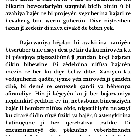
bikarin hewcedariyên stargehê bicîh bînin û bi 
avahiya bajêr re bi projeyên veguherîna bajarî re 
iyatîfa Hub
Standardên Weşanê
Tevlî bibin
hevaheng bin, werin guhertin. Divê niştecihên 
taxan jî zêdetir di nava civakê de bibin yek.
	Bajarvaniya bêplan bi avakirina xaniyên 
bêserûber û ne asayî dest pê kir da ku mirovên ku 
bi pêvajoya pîşesazîbûnê ji gundan koçî bajaran 
dikin bihewîne. Bi zêdebûna nifûsa bajarên 
mezin re her ku diçe belav dibe. Xaniyên ku 
vediguherin qadên jiyanê yên mirovên ji çandên 
cihê, bi demê re sentezek çandî ya bêhempa 
afirandiye. Hin ji kêşeyên ku ji ber bajarvaniya 
neplankirî çêdibin ev in, nebaşbûna binesaziyên 
bajêr li hember nifûsa zêde, niştecihiyên ne asayî 
ku zirarê didin rûyê fizîkî ya bajêr, û astengkirina 
hatinûçûnê ji ber qerebalixa trafîkê. Di 
encamnameyê de, pêkanîna veberhênanên 